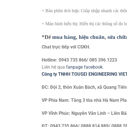
+ Bàn phím tích hợp: Giúp nhập nhanh các thông
+ Màn hình hiển thị: Hiển thị các thông số đo 
*Để
mua hàng
,
hiệu chuẩn
,
sửa chữ
Chat trực tiếp với
CSKH.
Hotline: 0943 735 866/ 085 396 1223
Liên hệ qua
fanpage facebook
.
Công ty TNHH TOUSEI ENGINEERING VI
ĐC: Đội 2, thôn Xuân Bách, xã Quang Tiến
VP Phía Nam: Tầng 3 tòa nhà Hà Nam Plaza
VP Vĩnh Phúc: Nguyễn Văn Linh – Liên Bả
ĐT: 0943 735 866/ 0888 814 889/ 0888 2