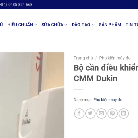
+84) 0435 824 668
HỦ
HIỆU CHUẨN
SỬA CHỮA
ĐÀO TẠO
SẢN PHẨM
TIN T
Trang chủ
/
Phụ kiện máy đo
Bộ cần điều khiể
CMM Dukin
Danh mục:
Phụ kiện máy đo