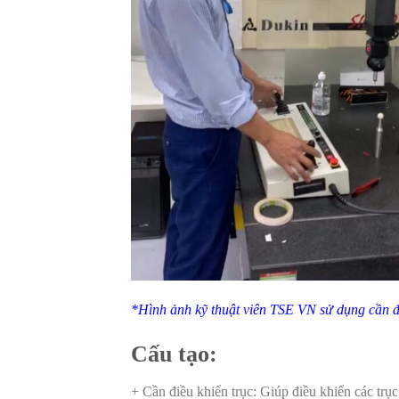
*Hình ảnh kỹ thuật viên TSE VN sử dụng cầ
Cấu tạo:
+ Cần điều khiển trục: Giúp điều khiển các trụ