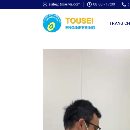
sale@toseivn.com
08:00 - 17:00
(
TRANG C