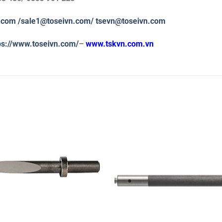
.com
/sale1@toseivn.com/
tsevn@toseivn.com
ps://www.toseivn.com/
–
www.tskvn.com.vn