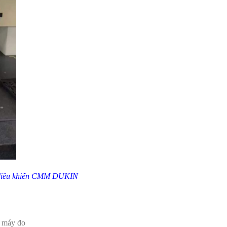
n điều khiển CMM DUKIN
c máy đo