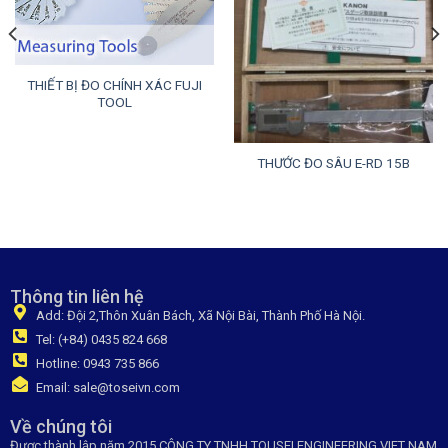
THIẾT BỊ ĐO CHÍNH XÁC FUJI
TOOL
THƯỚC ĐO SÂU E-RD 15B
Thông tin liên hệ
Add: Đội 2,Thôn Xuân Bách, Xã Nội Bài, Thành Phố Hà Nội.
Tel: (+84) 0435 824 668
Hotline: 0943 735 866
Email: sale@toseivn.com
Về chúng tôi
Được thành lập năm 2015 CÔNG TY TNHH TOUSEI ENGINEERING VIET NAM