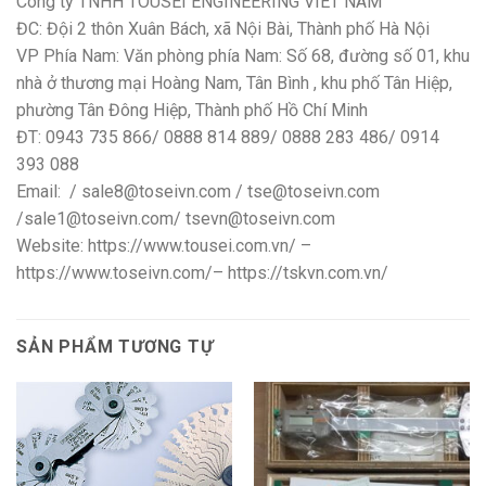
Công ty TNHH TOUSEI ENGINEERING VIET NAM
ĐC: Đội 2 thôn Xuân Bách, xã Nội Bài, Thành phố Hà Nội
VP Phía Nam: Văn phòng phía Nam: Số 68, đường số 01, khu
nhà ở thương mại Hoàng Nam, Tân Bình , khu phố Tân Hiệp,
phường Tân Đông Hiệp, Thành phố Hồ Chí Minh
ĐT: 0943 735 866/ 0888 814 889/ 0888 283 486/ 0914
393 088
Email: / sale8@toseivn.com / tse@toseivn.com
/sale1@toseivn.com/ tsevn@toseivn.com
Website: https://www.tousei.com.vn/ –
https://www.toseivn.com/– https://tskvn.com.vn/
SẢN PHẨM TƯƠNG TỰ