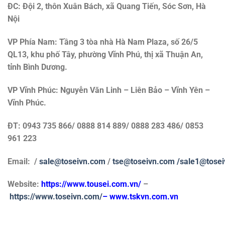
ĐC: Đội 2, thôn Xuân Bách, xã Quang Tiến, Sóc Sơn, Hà
Nội
VP Phía Nam: Tầng 3 tòa nhà Hà Nam Plaza, số 26/5
QL13, khu phố Tây, phường Vĩnh Phú, thị xã Thuận An,
tỉnh Bình Dương.
VP Vĩnh Phúc: Nguyễn Văn Linh – Liên Bảo – Vĩnh Yên –
Vĩnh Phúc.
ĐT: 0943 735 866/ 0888 814 889/ 0888 283 486/ 0853
961 223
Email: /
sale@toseivn.com
/
tse@toseivn.com
/sale1@tose
Website:
https://www.tousei.com.vn
/
–
https://www.toseivn.com/
–
www.tskvn.com.vn