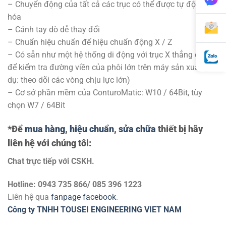
– Chuyển động của tất cả các trục có thể được tự động
hóa
– Cánh tay dò dễ thay đổi
– Chuẩn hiệu chuẩn để hiệu chuẩn động X / Z
– Có sẵn như một hệ thống di động với trục X thẳng đứng
để kiểm tra đường viền của phôi lớn trên máy sản xuất (ví
dụ: theo dõi các vòng chịu lực lớn)
– Cơ sở phần mềm của ConturoMatic: W10 / 64Bit, tùy
chọn W7 / 64Bit
*Để
mua hàng
,
hiệu chuẩn
,
sửa chữa
thiết bị hãy
liên hệ với chúng tôi:
Chat trực tiếp với
CSKH.
Hotline: 0943 735 866/ 085 396 1223
Liên hệ qua
fanpage facebook
.
Công ty TNHH TOUSEI ENGINEERING VIET NAM