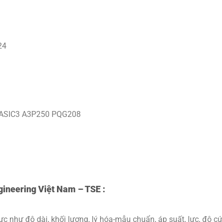
24
o ASIC3 A3P250 PQG208
gineering Việt Nam – TSE :
vực như độ dài, khối lượng, lý hóa-mẫu chuẩn, áp suất, lực, độ c