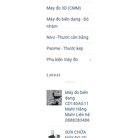
Máy đo 3D (CMM)
Máy đo biên dạng - Độ
nhám
Nivo -Thước cân bằng
Panme - Thước kẹp
Phụ kiện máy đo
Latest
Máy đo biên
dạng
CD140AG11
Mahr Hãng
Mahr Liên hệ
0888283486
SỬA CHỮA
MÁY ĐO 2D