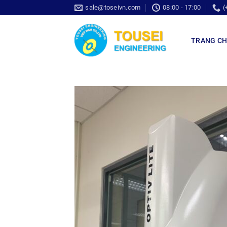
sale@toseivn.com
08:00 - 17:00
(
TRANG C