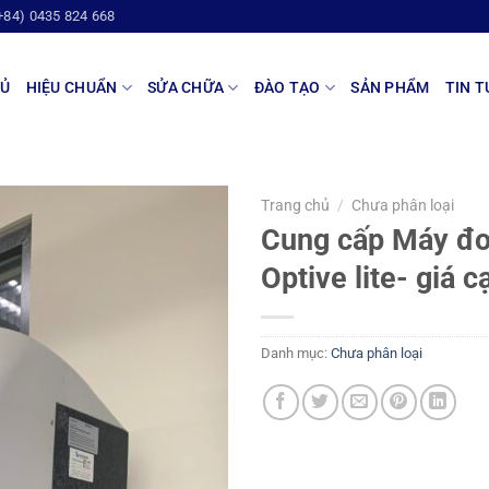
+84) 0435 824 668
HỦ
HIỆU CHUẨN
SỬA CHỮA
ĐÀO TẠO
SẢN PHẨM
TIN T
Trang chủ
/
Chưa phân loại
Cung cấp Máy đ
Optive lite- giá c
Danh mục:
Chưa phân loại