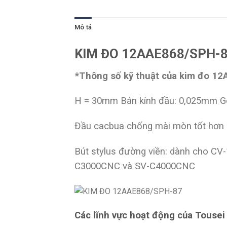
Mô tả
KIM ĐO 12AAE868/SPH-87
*Thông số kỹ thuật của kim đo 1
H = 30mm Bán kính đầu: 0,025mm G
Đầu cacbua chống mài mòn tốt hơn
Bút stylus đường viền: dành cho C
C3000CNC và SV-C4000CNC
Các lĩnh vực hoạt động của Tousei