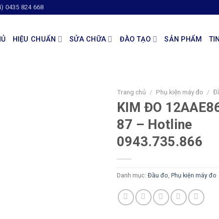
4) 0435 824 668
HỦ
HIỆU CHUẨN
SỬA CHỮA
ĐÀO TẠO
SẢN PHẨM
TI
Trang chủ
/
Phụ kiện máy đo
/
Đ
KIM ĐO 12AAE8
87 – Hotline
0943.735.866
Danh mục:
Đầu đo
,
Phụ kiện máy đo