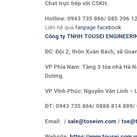
Chat trực tiếp với
CSKH.
Hotline: 0943 735 866/ 085 396 1
Liên hệ qua
fanpage facebook
.
Công ty TNHH TOUSEI ENGINEERI
ĐC: Đội 2, thôn Xuân Bách, xã Qua
VP Phía Nam: Tầng 3 tòa nhà Hà Na
Dương.
VP Vĩnh Phúc: Nguyễn Văn Linh – L
ĐT: 0943 735 866/ 0888 814 889/
Email: /
sale@toseivn.com
/
tse@t
Website:
https://www.tousei.com.v