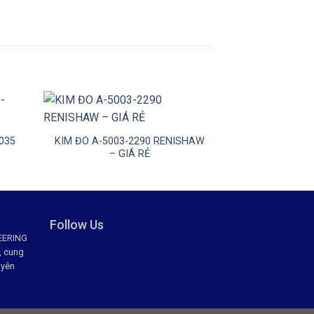
+
+
035
KIM ĐO A-5003-2290 RENISHAW
MÃ KIM ĐO
– GIÁ RẺ
REN
Follow Us
EERING
, cung
uyên