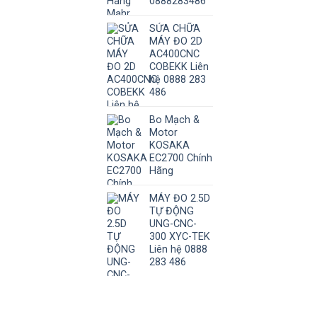
0888283486
SỬA CHỮA
MÁY ĐO 2D
AC400CNC
COBEKK Liên
hệ 0888 283
486
Bo Mạch &
Motor
KOSAKA
EC2700 Chính
Hãng
MÁY ĐO 2.5D
TỰ ĐỘNG
UNG-CNC-
300 XYC-TEK
Liên hệ 0888
283 486