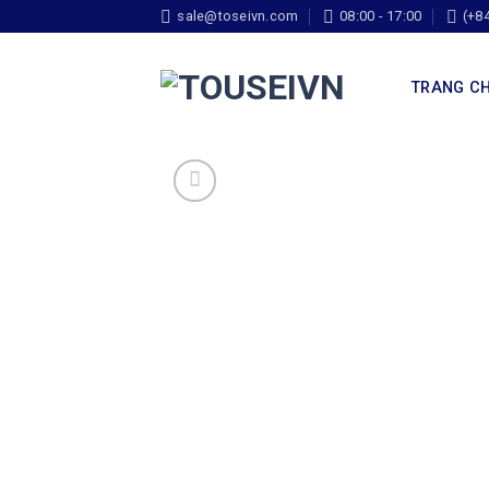
sale@toseivn.com
08:00 - 17:00
(+8
TRANG C