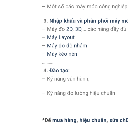
– Một số các máy móc công nghiệp
3.
Nhập khẩu và phân phối máy móc,
– Máy đo
2D
,
3D
,… các hãng đầy đủ
–
Máy Layout
–
Máy đo độ nhám
–
Máy kéo nén
………..
4.
Đào tạo:
– Kỹ năng vận hành,
– Kỹ năng đo lường hiệu chuẩn
*Để
mua hàng
,
hiệu chuẩn
,
sửa ch