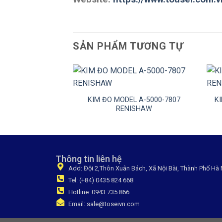
SẢN PHẨM TƯƠNG TỰ
+
+
KIM ĐO MODEL A-5000-7807
K
RENISHAW
Thông tin liên hệ
Add: Đội 2,Thôn Xuân Bách, Xã Nội Bài, Thành Phố Hà 
Tel: (+84) 0435 824 668
Hotline: 0943 735 866
Email: sale@toseivn.com