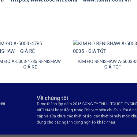
+
IM ĐO A-5003-4785 RENISHAW
KIM ĐO RENISHAW A-5003-0
– GIÁ RẺ
– GIÁ TỐT
Về chúng tôi
Nội.
Được thành lập năm 2015 CÔNG TY TNHH TOUSEI ENGIN
VIET NAM hoạt động trong lĩnh vực hiệu chuẩn, kiểm đinh
cấp và sửa chữa các thiết bị đo, các thiết bị máy móc ch
dụng cho các ngành công nghiệp khác nhau