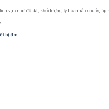
 lĩnh vực như độ dài, khối lượng, lý hóa-mẫu chuẩn, áp 
c…
ết bị đo: