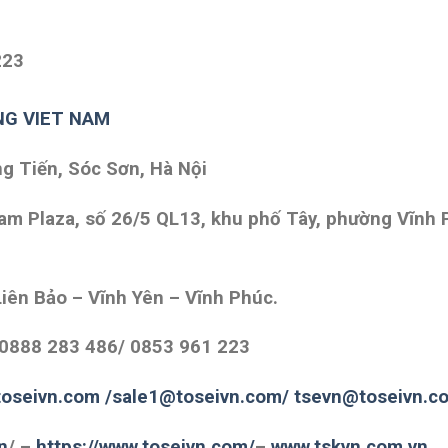
223
NG VIET NAM
ng Tiến, Sóc Sơn, Hà Nội
m Plaza, số 26/5 QL13, khu phố Tây, phường Vĩnh Ph
iên Bảo – Vĩnh Yên – Vĩnh Phúc.
 0888 283 486/ 0853 961 223
oseivn.com
/sale1@toseivn.com/
tsevn@toseivn.c
n
/
–
https://www.toseivn.com/
–
www.tskvn.com.vn