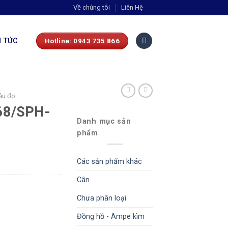
Về chúng tôi
Liên Hệ
N TỨC
Hotline: 0943 735 866
ầu đo
68/SPH-
Danh mục sản
phẩm
Các sản phẩm khác
Cân
Chưa phân loại
Đồng hồ - Ampe kìm