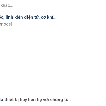
 khác…
 linh kiện điện tử, cơ khí…
 model
ữa
thiết bị hãy liên hệ với chúng tôi: