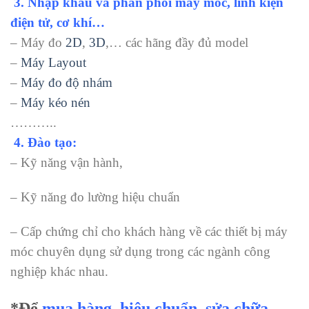
3.
Nhập khẩu và phân phối máy móc, linh kiện
điện tử, cơ khí…
– Máy đo
2D
,
3D
,… các hãng đầy đủ model
–
Máy Layout
–
Máy đo độ nhám
–
Máy kéo nén
………..
4.
Đào tạo:
– Kỹ năng vận hành,
– Kỹ năng đo lường hiệu chuẩn
– Cấp chứng chỉ cho khách hàng về các thiết bị máy
móc chuyên dụng sử dụng trong các ngành công
nghiệp khác nhau.
*Để
mua hàng
,
hiệu chuẩn
,
sửa chữa