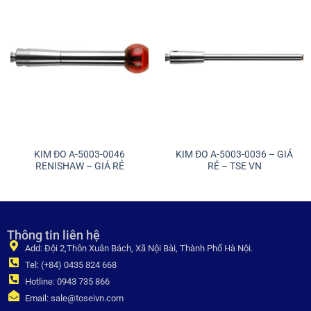
KIM ĐO A-5003-0046
KIM ĐO A-5003-0036 – GIÁ
RENISHAW – GIÁ RẺ
RẺ – TSE VN
Thông tin liên hệ
Add: Đội 2,Thôn Xuân Bách, Xã Nội Bài, Thành Phố Hà Nội.
Tel: (+84) 0435 824 668
Hotline: 0943 735 866
Email: sale@toseivn.com