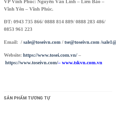
VP Vĩnh Phúc: Nguyễn Văn Linh – Liên Bảo –
Vĩnh Yên – Vĩnh Phúc.
ĐT: 0943 735 866/ 0888 814 889/ 0888 283 486/
0853 961 223
Email: /
sale@toseivn.com
/
tse@toseivn.com
/sale1
Website:
https://www.tosei.com.vn/
–
https://www.toseivn.com/
–
www.tskvn.com.vn
SẢN PHẨM TƯƠNG TỰ