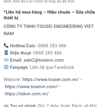
Hình: Kim đo E-DT-SS01-B máy đo độ tròn
*Liên hệ mua hàng – Hiệu chuẩn – Sửa chữa
thiết bị
CÔNG TY TNHH TOUSEI ENGINEERING VIET
NAM
Hotline/Zalo
: 0888 283 486
Điện thoại
: 0888 283 486
Email
:
sale2@toseivn.com
Fanpage
: Liên hệ qua Facebook
Website:
https://www.tousei.com.vn/
–
https://www.toseivn.com/–
https://tskvn.com.vn/
Trụ sở chính
: Đội 2 thôn Xuân Bách, xã Nội