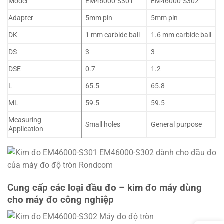
Model
EM46000-S301
EM46000-S302
Adapter
5mm pin
5mm pin
DK
1 mm carbide ball
1.6 mm carbide ball
DS
3
3
DSE
0.7
1.2
L
65.5
65.8
ML
59.5
59.5
Measuring
Small holes
General purpose
Application
Cung cấp các loại đầu đo – kim đo máy dùng
cho máy đo công nghiệp