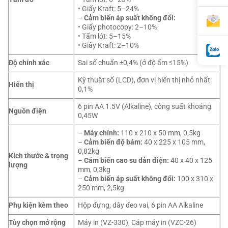
• Giấy Kraft: 5–24%
–
Cảm biến áp suất không đổi:
• Giấy photocopy: 2–10%
• Tấm lót: 5–15%
• Giấy Kraft: 2–10%
Độ chính xác
Sai số chuẩn ±0,4% (ở độ ẩm ≤15%)
Kỹ thuật số (LCD), đơn vị hiển thị nhỏ nhất:
Hiển thị
0,1%
6 pin AA 1.5V (Alkaline), công suất khoảng
Nguồn điện
0,45W
–
Máy chính:
110 x 210 x 50 mm, 0,5kg
–
Cảm biến độ bám:
40 x 225 x 105 mm,
0,82kg
Kích thước & trọng
–
Cảm biến cao su dẫn điện:
40 x 40 x 125
lượng
mm, 0,3kg
–
Cảm biến áp suất không đổi:
100 x 310 x
250 mm, 2,5kg
Phụ kiện kèm theo
Hộp đựng, dây đeo vai, 6 pin AA Alkaline
Tùy chọn mở rộng
Máy in (VZ-330), Cáp máy in (VZC-26)