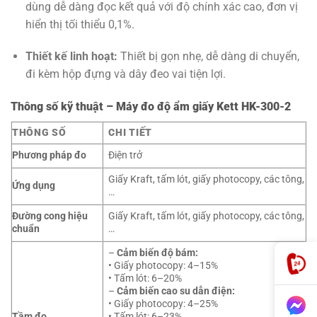
dùng dễ dàng đọc kết quả với độ chính xác cao, đơn vị
hiển thị tối thiểu 0,1%.
Thiết kế linh hoạt:
Thiết bị gọn nhẹ, dễ dàng di chuyển,
đi kèm hộp đựng và dây đeo vai tiện lợi.
Thông số kỹ thuật – Máy đo độ ẩm giấy Kett HK-300-2
THÔNG SỐ
CHI TIẾT
Phương pháp đo
Điện trở
Giấy Kraft, tấm lót, giấy photocopy, các tông,
Ứng dụng
…
Đường cong hiệu
Giấy Kraft, tấm lót, giấy photocopy, các tông,
chuẩn
…
–
Cảm biến độ bám:
• Giấy photocopy: 4–15%
• Tấm lót: 6–20%
–
Cảm biến cao su dẫn điện:
• Giấy photocopy: 4–25%
Tầm đo
• Tấm lót: 6–23%