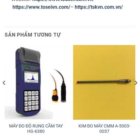
https://www.toseivn.com/
–
https://tskvn.com.vn/
SẢN PHẨM TƯƠNG TỰ
MÁY ĐO ĐỘ RUNG CẦM TAY
KIM ĐO MÁY CMM A-5003-
HG-6380
0037