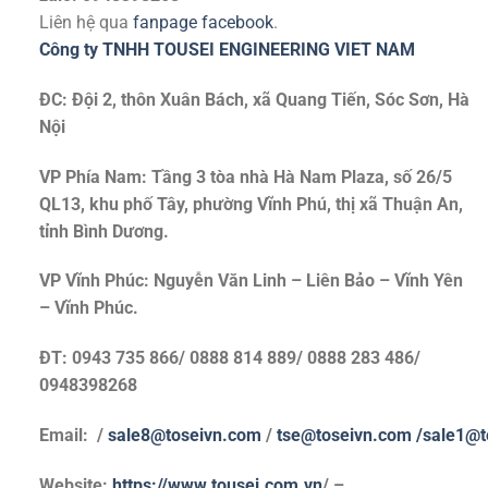
Liên hệ qua
fanpage facebook
.
Công ty TNHH TOUSEI ENGINEERING VIET NAM
ĐC: Đội 2, thôn Xuân Bách, xã Quang Tiến, Sóc Sơn, Hà
Nội
VP Phía Nam: Tầng 3 tòa nhà Hà Nam Plaza, số 26/5
QL13, khu phố Tây, phường Vĩnh Phú, thị xã Thuận An,
tỉnh Bình Dương.
VP Vĩnh Phúc: Nguyễn Văn Linh – Liên Bảo – Vĩnh Yên
– Vĩnh Phúc.
ĐT: 0943 735 866/ 0888 814 889/ 0888 283 486/
0948398268
Email: /
sale8@toseivn.com
/
tse@toseivn.com
/sale1@t
Website:
https://www.tousei.com.vn
/ –