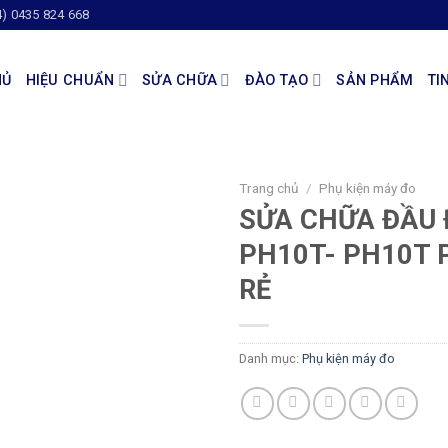
4) 0435 824 668
HỦ
HIỆU CHUẨN
SỬA CHỮA
ĐÀO TẠO
SẢN PHẨM
TI
Trang chủ
/
Phụ kiện máy đo
SỬA CHỮA ĐẦU 
PH10T- PH10T 
RẺ
Danh mục:
Phụ kiện máy đo