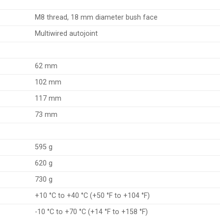
M8 thread, 18 mm diameter bush face
Multiwired autojoint
62 mm
102 mm
117 mm
73 mm
595 g
620 g
730 g
+10 °C to +40 °C (+50 °F to +104 °F)
-10 °C to +70 °C (+14 °F to +158 °F)