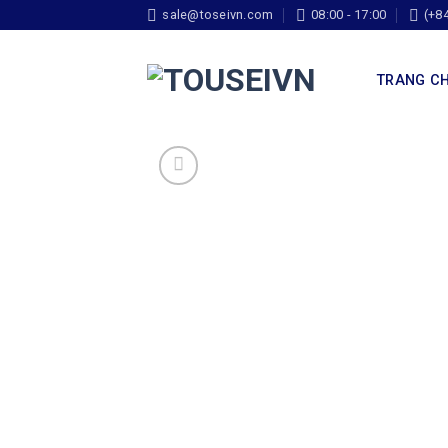
sale@toseivn.com
08:00 - 17:00
(+8
TRANG C