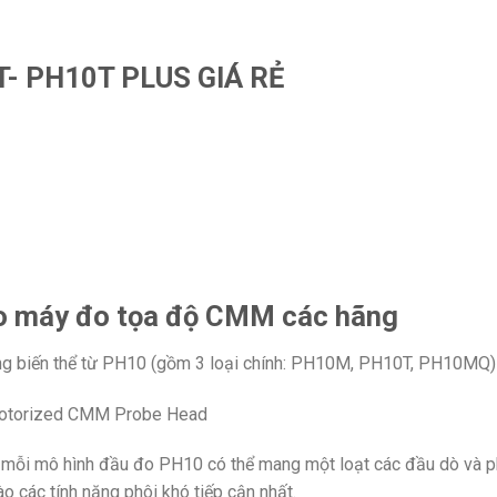
- PH10T PLUS GIÁ RẺ
o máy đo tọa độ CMM các hãng
ng biến thể từ PH10 (gồm 3 loại chính: PH10M, PH10T, PH10MQ)
Motorized CMM Probe Head
ỗi mô hình đầu đo PH10 có thể mang một loạt các đầu dò và ph
vào các tính năng phôi khó tiếp cận nhất.