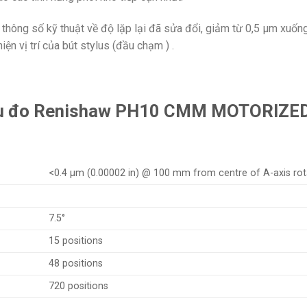
hông số kỹ thuật về độ lặp lại đã sửa đổi, giảm từ 0,5 µm xuống
ện vị trí của bút stylus (đầu chạm ) .
ầu đo Renishaw PH10
CMM MOTORIZED
<0.4 μm (0.00002 in) @ 100 mm from centre of A-axis rot
7.5°
15 positions
48 positions
720 positions