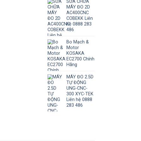
SỬA CHỮA
MÁY ĐO 2D
AC400CNC
COBEKK Liên
hệ 0888 283
486
Bo Mạch &
Motor
KOSAKA
EC2700 Chính
Hãng
MÁY ĐO 2.5D
TỰ ĐỘNG
UNG-CNC-
300 XYC-TEK
Liên hệ 0888
283 486