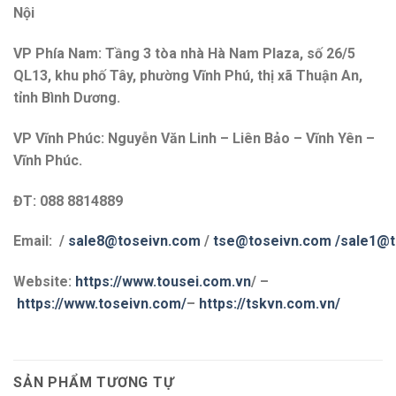
Nội
VP Phía Nam: Tầng 3 tòa nhà Hà Nam Plaza, số 26/5
QL13, khu phố Tây, phường Vĩnh Phú, thị xã Thuận An,
tỉnh Bình Dương.
VP Vĩnh Phúc: Nguyễn Văn Linh – Liên Bảo – Vĩnh Yên –
Vĩnh Phúc.
ĐT: 088 8814889
Email: /
sale8@toseivn.com
/
tse@toseivn.com
/sale1@t
Website:
https://www.tousei.com.vn
/ –
https://www.toseivn.com/
–
https://tskvn.com.vn/
SẢN PHẨM TƯƠNG TỰ