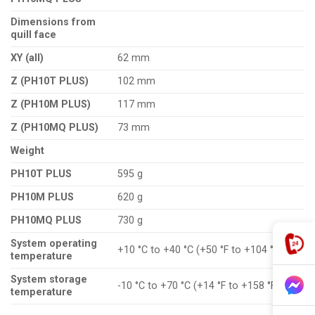
Dimensions from
quill face
XY (all)
62 mm
Z (PH10T PLUS)
102 mm
Z (PH10M PLUS)
117 mm
Z (PH10MQ PLUS)
73 mm
Weight
PH10T PLUS
595 g
PH10M PLUS
620 g
PH10MQ PLUS
730 g
System operating
+10 °C to +40 °C (+50 °F to +104 °F)
temperature
System storage
-10 °C to +70 °C (+14 °F to +158 °F)
temperature