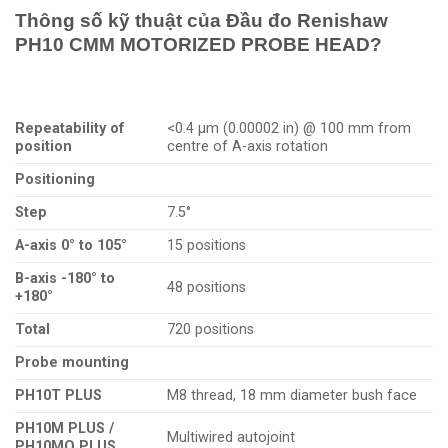
Thông số kỹ thuật của Đầu đo Renishaw
PH10
CMM MOTORIZED PROBE HEAD?
Repeatability of
<0.4 μm (0.00002 in) @ 100 mm from
position
centre of A-axis rotation
Positioning
Step
7.5°
A-axis 0° to 105°
15 positions
B-axis -180° to
48 positions
+180°
Total
720 positions
Probe mounting
PH10T PLUS
M8 thread, 18 mm diameter bush face
PH10M PLUS /
Multiwired autojoint
PH10MQ PLUS