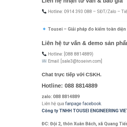
Liên hệ nhận tư vấn & báo giá
Hotline: 0914 393 088 – SĐT/Zalo – Tiế
Tousei – Giải pháp đo kiểm toàn diện
Liên hệ tư vấn & demo sản ph
Hotline: [088 8814889)
Email: [sale3@toseivn.com]
Chat trực tiếp với
CSKH.
Hotline: 088 8814889
zalo: 088 8814889
Liên hệ qua
fanpage facebook
.
Công ty TNHH TOUSEI ENGINEERING VI
ĐC: Đội 2, thôn Xuân Bách, xã Quang Tiế