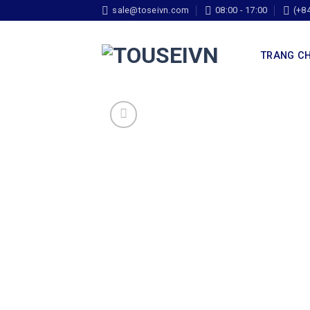
sale@toseivn.com
08:00 - 17:00
(+8
TRANG C