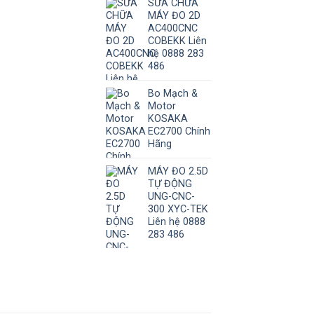
SỬA CHỮA
MÁY ĐO 2D
AC400CNC
COBEKK Liên
hệ 0888 283
486
Bo Mạch &
Motor
KOSAKA
EC2700 Chính
Hãng
MÁY ĐO 2.5D
TỰ ĐỘNG
UNG-CNC-
300 XYC-TEK
Liên hệ 0888
283 486