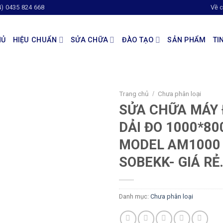
4) 0435 824 668
Về c
HỦ
HIỆU CHUẨN
SỬA CHỮA
ĐÀO TẠO
SẢN PHẨM
TI
Trang chủ
Chưa phân loại
/
SỬA CHỮA MÁY 
DẢI ĐO 1000*8
MODEL AM1000
SOBEKK- GIÁ RẺ
Danh mục:
Chưa phân loại