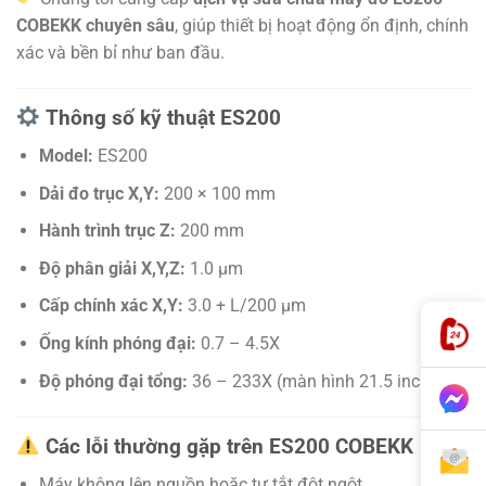
COBEKK chuyên sâu
, giúp thiết bị hoạt động ổn định, chính
xác và bền bỉ như ban đầu.
Thông số kỹ thuật ES200
Model:
ES200
Dải đo trục X,Y:
200 × 100 mm
Hành trình trục Z:
200 mm
Độ phân giải X,Y,Z:
1.0 μm
Cấp chính xác X,Y:
3.0 + L/200 μm
Ống kính phóng đại:
0.7 – 4.5X
Độ phóng đại tổng:
36 – 233X (màn hình 21.5 inch)
Các lỗi thường gặp trên ES200 COBEKK
Máy không lên nguồn hoặc tự tắt đột ngột