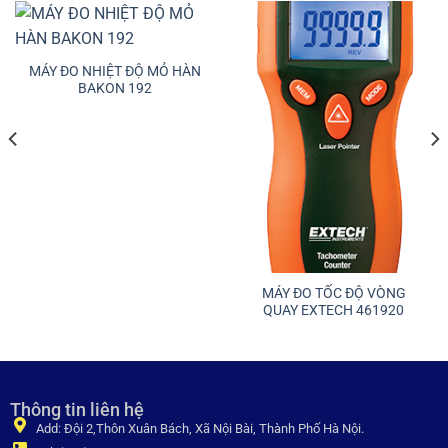
MÁY ĐO NHIỆT ĐỘ MỎ HÀN
BAKON 192
MÁY ĐO TỐC ĐỘ VÒNG
QUAY EXTECH 461920
Thông tin liên hệ
Add: Đội 2,Thôn Xuân Bách, Xã Nội Bài, Thành Phố Hà Nội.