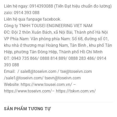
Liên hệ ngay: 0914393088 (Tiến Đạt hiệu chuẩn đo lường)
zalo: 0914 393 088
Liên hệ qua fanpage facebook.
Công ty TNHH TOUSEI ENGINEERING VIET NAM
ĐC: Đội 2 thôn Xuân Bách, xã Nội Bài, Thành phố Hà Nội
VP Phía Nam: Văn phòng phía Nam: Số 68, đường số 01,
khu nhà ở thương mại Hoàng Nam, Tân Bình , khu phố Tân
Hiệp, phường Tân Đông Hiệp, Thành phố Hồ Chí Minh
ĐT: 0943 735 866/ 0888 814 889/ 0888 283 486/ 0914
393 088
Email: / sale8@toseivn.com / tse@toseivn.com
/sale1@toseivn.com/ tsevn@toseivn.com
Website: https://www.tousei.com.vn/ –
https://www.toseivn.com/– https://tskvn.com.vn/
SẢN PHẨM TƯƠNG TỰ