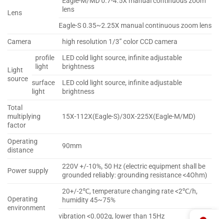
Eagle-M/MD 0.7-4.5X manual continuous zoom
lens
Lens
Eagle-S 0.35~2.25X manual continuous zoom lens
Camera
high resolution 1/3” color CCD camera
profile
LED cold light source, infinite adjustable
light
brightness
Light
source
surface
LED cold light source, infinite adjustable
light
brightness
Total
multiplying
15X-112X(Eagle-S)/30X-225X(Eagle-M/MD)
factor
Operating
90mm
distance
220V +/-10%, 50 Hz (electric equipment shall be
Power supply
grounded reliably: grounding resistance <4Ohm)
20+/-2℃, temperature changing rate <2℃/h,
Operating
humidity 45~75%
environment
vibration <0.002g, lower than 15Hz