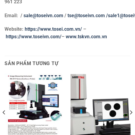
961 223
Email: /
sale@toseivn.com
/
tse@toseivn.com
/sale1@tose
Website:
https://www.tosei.com.vn/
–
https://www.toseivn.com/
–
www.tskvn.com.vn
SẢN PHẨM TƯƠNG TỰ