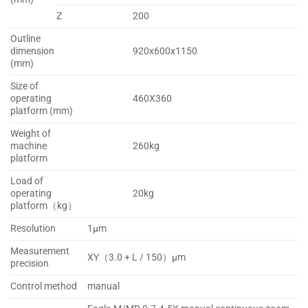
Z
200
Outline
dimension
920x600x1150
(mm)
Size of
operating
460X360
platform (mm)
Weight of
machine
260kg
platform
Load of
operating
20kg
platform（kg）
Resolution
1μm
Measurement
XY（3.0 + L / 150）μm
precision
Control method
manual