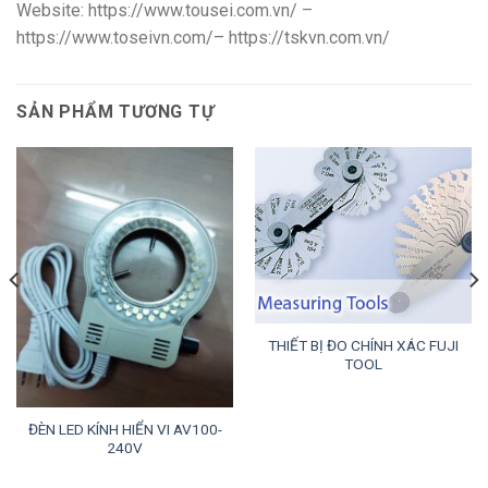
Website: https://www.tousei.com.vn/ –
https://www.toseivn.com/– https://tskvn.com.vn/
SẢN PHẨM TƯƠNG TỰ
THIẾT BỊ ĐO CHÍNH XÁC FUJI
TOOL
ĐÈN LED KÍNH HIỂN VI AV100-
240V