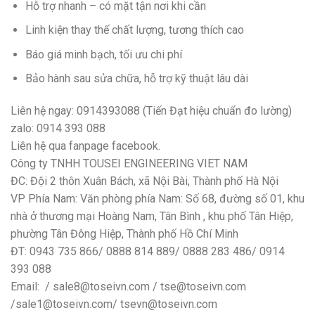
Hỗ trợ nhanh – có mặt tận nơi khi cần
Linh kiện thay thế chất lượng, tương thích cao
Báo giá minh bạch, tối ưu chi phí
Bảo hành sau sửa chữa, hỗ trợ kỹ thuật lâu dài
Liên hệ ngay: 0914393088 (Tiến Đạt hiệu chuẩn đo lường)
zalo: 0914 393 088
Liên hệ qua fanpage facebook.
Công ty TNHH TOUSEI ENGINEERING VIET NAM
ĐC: Đội 2 thôn Xuân Bách, xã Nội Bài, Thành phố Hà Nội
VP Phía Nam: Văn phòng phía Nam: Số 68, đường số 01, khu
nhà ở thương mại Hoàng Nam, Tân Bình , khu phố Tân Hiệp,
phường Tân Đông Hiệp, Thành phố Hồ Chí Minh
ĐT: 0943 735 866/ 0888 814 889/ 0888 283 486/ 0914
393 088
Email: / sale8@toseivn.com / tse@toseivn.com
/sale1@toseivn.com/ tsevn@toseivn.com