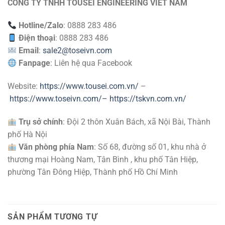
CÔNG TY TNHH TOUSEI ENGINEERING VIET NAM
Hotline/Zalo
: 0888 283 486
Điện thoại
: 0888 283 486
Email
:
sale2@toseivn.com
Fanpage
: Liên hệ qua Facebook
Website:
https://www.tousei.com.vn/
–
https://www.toseivn.com/–
https://tskvn.com.vn/
Trụ sở chính
: Đội 2 thôn Xuân Bách, xã Nội Bài, Thành
phố Hà Nội
Văn phòng phía Nam
: Số 68, đường số 01, khu nhà ở
thương mại Hoàng Nam, Tân Bình , khu phố Tân Hiệp,
phường Tân Đông Hiệp, Thành phố Hồ Chí Minh
SẢN PHẨM TƯƠNG TỰ