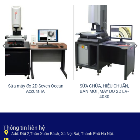
Sửa máy đo 2D Seven Ocean
SỬA CHỮA, HIỆU CHUẨN,
Accura IA
BÁN MỚI ,MÁY ĐO 2D EV-
4030
Thông tin liên hệ
Add: Đội 2,Thôn Xuân Bách, Xã Nội Bài, Thành Phố Hà Nội.