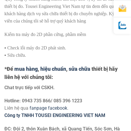
thiết bị đo
. Tousei Engineering Viet Nam tự tin đem đến quý
khách hàng dịch vụ sửa chữa thiết bị đo chuyên nghiệp. Kỹ thuật
viên của chúng tôi sẽ hỗ trợ quý khách hàng
Kiểm tra máy đo 2D phần cứng
, phầm mềm
▪️ Check lỗi máy đo 2D phát sinh.
▪️ Sửa chữa.
*Để
mua hàng
,
hiệu chuẩn
,
sửa chữa
thiết bị hãy
liên hệ với chúng tôi:
Chat trực tiếp với
CSKH.
Hotline: 0943 735 866/ 085 396 1223
Liên hệ qua
fanpage facebook
.
Công ty TNHH TOUSEI ENGINEERING VIET NAM
ĐC: Đội 2, thôn Xuân Bách, xã Quang Tiến, Sóc Sơn, Hà