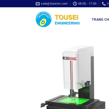
sale@toseivn.com
08:00 - 17:00
(
TRANG C