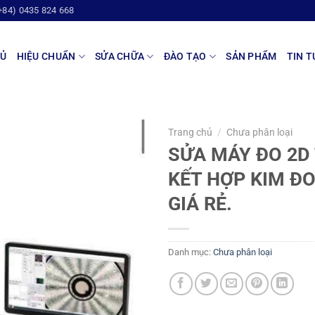
+84) 0435 824 668
HỦ
HIỆU CHUẨN
SỬA CHỮA
ĐÀO TẠO
SẢN PHẨM
TIN T
Trang chủ
/
Chưa phân loại
SỬA MÁY ĐO 2D
KẾT HỢP KIM Đ
GIÁ RẺ.
Danh mục:
Chưa phân loại