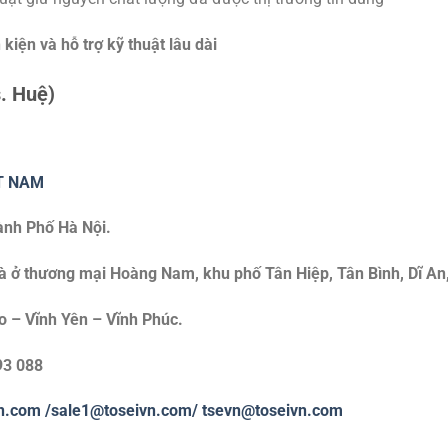
h kiện và hỗ trợ kỹ thuật lâu dài
. Huệ)
ET NAM
hành Phố Hà Nội.
à ở thương mại Hoàng Nam, khu phố Tân Hiệp, Tân Bình, Dĩ An
o – Vĩnh Yên – Vĩnh Phúc.
93 088
n.com
/sale1@toseivn.com/
tsevn@toseivn.com