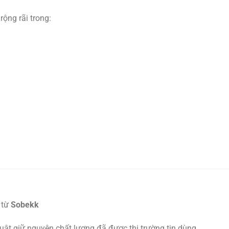
ng rãi trong:
 từ
Sobekk
huật giữ nguyên chất lượng đã được thị trường tin dùng