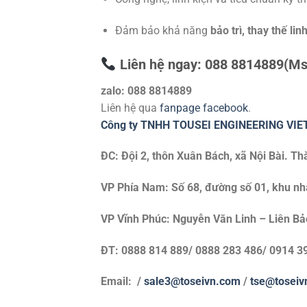
Đảm bảo khả năng
bảo trì, thay thế lin
Liên hệ ngay: 088 8814889(Ms
zalo: 088 8814889
Liên hệ qua
fanpage facebook
.
Công ty TNHH TOUSEI ENGINEERING VI
ĐC: Đội 2, thôn Xuân Bách, xã Nội Bài. T
VP Phía Nam: Số 68, đường số 01, khu nh
VP Vĩnh Phúc: Nguyễn Văn Linh – Liên Bả
ĐT: 0888 814 889/ 0888 283 486/ 0914 3
Email: /
sale3@toseivn.com
/
tse@toseiv