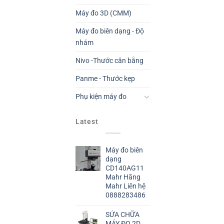
Máy đo 3D (CMM)
Máy đo biên dạng - Độ
nhám
Nivo -Thước cân bằng
Panme - Thước kẹp
Phụ kiện máy đo
Latest
Máy đo biên
dạng
CD140AG11
Mahr Hãng
Mahr Liên hệ
0888283486
SỬA CHỮA
MÁY ĐO 2D