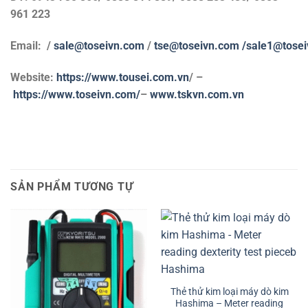
961 223
Email: /
sale@toseivn.com
/
tse@toseivn.com
/sale1@tose
Website:
https://www.tousei.com.vn
/
–
https://www.toseivn.com/
–
www.tskvn.com.vn
SẢN PHẨM TƯƠNG TỰ
Thẻ thử kim loại máy dò kim
Hashima – Meter reading