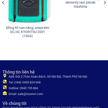
dexterity test pieceb
Hashima
Đồng hồ vạn năng, ampe kìm
DC/AC KYORITSU 2001
(100A)
Thông tin liên hệ
Add: Đội 2,Thôn Xuân Bách, Xã Nội Bài, Thành Phố Hà Nội.
Tel: (+84) 0435 824 668
Hotline: 0943 735 866
Email: sale@toseivn.com
Về chúng tôi
Được thành lập năm 2015 CÔNG TY TNHH TOUSEI ENGINEERING VIET