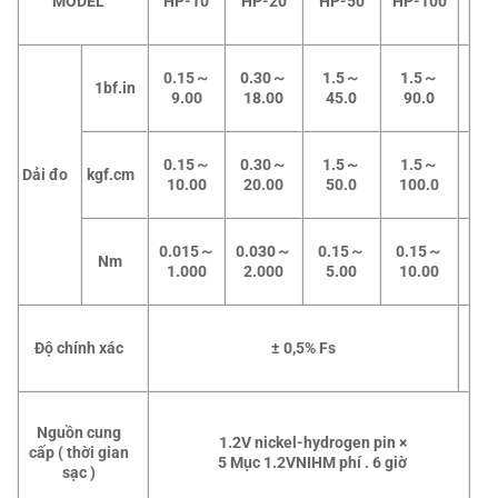
MODEL
HP-10
HP-20
HP-50
HP-100
0.15
～
0.30
～
1.5
～
1.5
～
1bf.in
9.00
18.00
45.0
90.0
0.15
～
0.30
～
1.5
～
1.5
～
Dải đo
kgf.cm
10.00
20.00
50.0
100.0
0.015
～
0.030
～
0.15
～
0.15
～
Nm
1.000
2.000
5.00
10.00
Độ chính xác
±
0,5% Fs
Nguồn cung
1.2V
nickel-hydrogen pin
×
cấp
(
thời gian
5
Mục
1.2VNIHM
phí
. 6
giờ
sạc
)