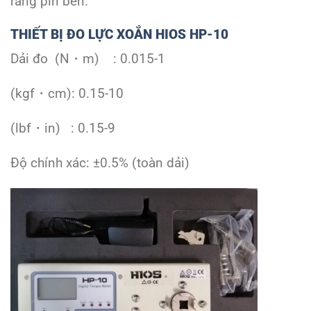
rằng pin bền.
THIẾT BỊ ĐO LỰC XOẮN HIOS HP-10
Dải đo (N・m) : 0.015-1
(kgf・cm): 0.15-10
(lbf・in) : 0.15-9
Độ chính xác: ±0.5% (toàn dải)