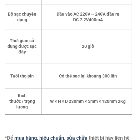
Bộ sạc chuyên
Đầu vào AC
220V
~
240V,
đầu ra
dụng
DC
7.2V400mA
Thời gian sử
dụng được sạc
20
giờ
đầy
Tuổi thọ pin
Có thể sạc lại khoảng
300
lần
Kích
thước
/
trọng
W
×
H
×
D 230mm
×
5mm
×
120mm 2Kg
lượng
*Để
mua hàng
,
hiệu chuẩn
,
sửa chữa
thiết bị hãy liên hệ