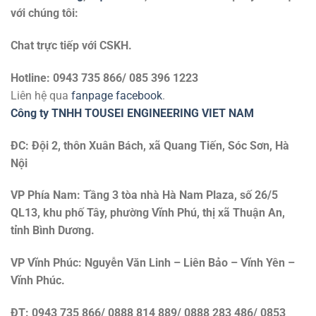
với chúng tôi:
Chat trực tiếp với
CSKH.
Hotline: 0943 735 866/ 085 396 1223
Liên hệ qua
fanpage facebook
.
Công ty TNHH TOUSEI ENGINEERING VIET NAM
ĐC: Đội 2, thôn Xuân Bách, xã Quang Tiến, Sóc Sơn, Hà
Nội
VP Phía Nam: Tầng 3 tòa nhà Hà Nam Plaza, số 26/5
QL13, khu phố Tây, phường Vĩnh Phú, thị xã Thuận An,
tỉnh Bình Dương.
VP Vĩnh Phúc: Nguyễn Văn Linh – Liên Bảo – Vĩnh Yên –
Vĩnh Phúc.
ĐT: 0943 735 866/ 0888 814 889/ 0888 283 486/ 0853