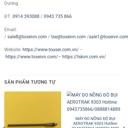
Dương.
ĐT:
0914 393088
/
0943 735 866
Email:
/
sale8@toseivn.com
/
tse@toseivn.com
/
sale1@toseivn.co
Website:
https://www.tousei.com.vn/
–
https://www.toseivn.com/–
https://tskvn.com.vn/
SẢN PHẨM TƯƠNG TỰ
MÁY ĐO NỒNG ĐỘ BỤI
AEROTRAK 9303 Hotline: