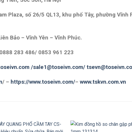
m Plaza, số 26/5 QL13, khu phố Tây, phường Vĩnh Ph
iên Bảo – Vĩnh Yên – Vĩnh Phúc.
 0888 283 486/ 0853 961 223
oseivn.com
/sale1@toseivn.com/
tsevn@toseivn.c
n
/
–
https://www.toseivn.com/
–
www.tskvn.com.vn
+