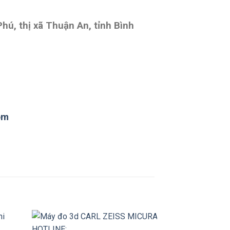
ú, thị xã Thuận An, tỉnh Bình
om
+