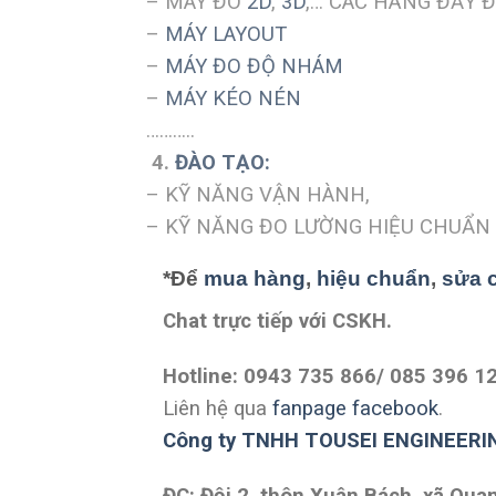
– MÁY ĐO
2D
,
3D
,… CÁC HÃNG ĐẦY 
–
MÁY LAYOUT
–
MÁY ĐO ĐỘ NHÁM
–
MÁY KÉO NÉN
………..
4.
ĐÀO TẠO:
– KỸ NĂNG VẬN HÀNH,
– KỸ NĂNG ĐO LƯỜNG HIỆU CHUẨN
*Để
mua hàng
,
hiệu chuẩn
,
sửa 
Chat trực tiếp với
CSKH.
Hotline: 0943 735 866/ 085 396 1
Liên hệ qua
fanpage facebook
.
Công ty TNHH TOUSEI ENGINEERI
ĐC: Đội 2, thôn Xuân Bách, xã Qua