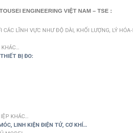
OUSEI ENGINEERING VIỆT NAM – TSE :
I CÁC LĨNH VỰC NHƯ ĐỘ DÀI, KHỐI LƯỢNG, LÝ HÓA
G KHÁC…
THIẾT BỊ ĐO:
IỆP KHÁC…
ÓC, LINH KIỆN ĐIỆN TỬ, CƠ KHÍ…