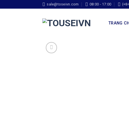
sale@toseivn.com
08:00 - 17:00
(+8
TRANG C