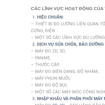
CÁC LĨNH VỰC HOẠT ĐỘNG CỦA T
1.
HIỆU CHUẨN:
– THIẾT BỊ ĐO LƯỜNG LIÊN QUAN TỚ
CỨNG, ĐIỆN
– MỘT SỐ CÁC LĨNH VỰC ĐO LƯỜN
2.
DỊCH VỤ SỬA CHỮA, BẢO DƯỠNG 
– MÁY ĐO 2D, 3D,
– PANME,
– THƯỚC CẶP,
– MÁY ĐO BIÊN DẠNG, ĐỘ NHÁM,
– MÁY PHUN MUỐI,
– MÁY ĐO ĐỘ BỤI,
– MỘT SỐ CÁC MÁY MÓC CÔNG NGH
3.
NHẬP KHẨU VÀ PHÂN PHỐI MÁY M