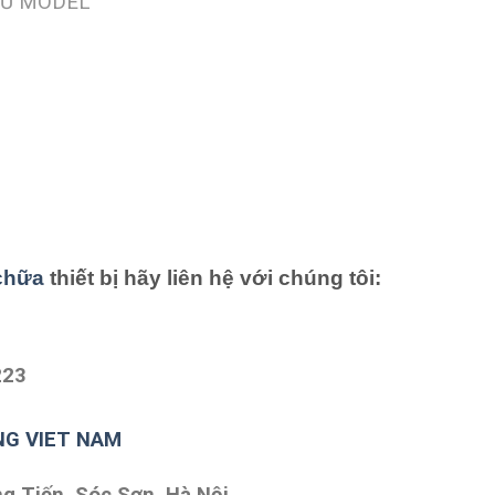
ĐỦ MODEL
chữa
thiết bị hãy liên hệ với chúng tôi:
223
NG VIET NAM
ng Tiến, Sóc Sơn, Hà Nội