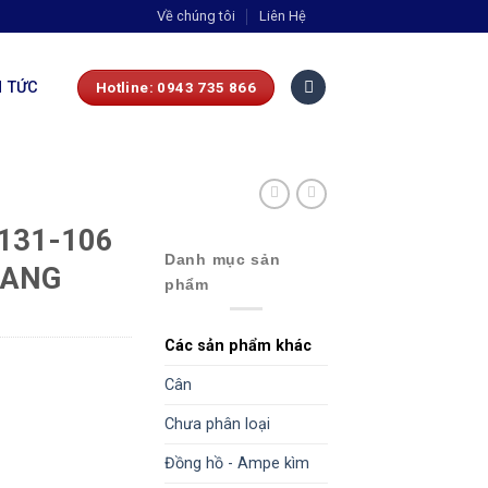
Về chúng tôi
Liên Hệ
N TỨC
Hotline: 0943 735 866
131-106
Danh mục sản
IANG
phẩm
Các sản phẩm khác
Cân
Chưa phân loại
Đồng hồ - Ampe kìm