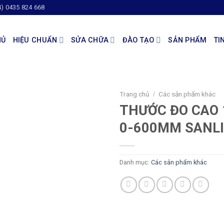
4) 0435 824 668
HỦ
HIỆU CHUẨN
SỬA CHỮA
ĐÀO TẠO
SẢN PHẨM
TI
Trang chủ
Các sản phẩm khác
/
THƯỚC ĐO CAO 
0-600MM SANL
Danh mục:
Các sản phẩm khác