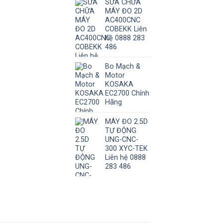
SỬA CHỮA
MÁY ĐO 2D
AC400CNC
COBEKK Liên
hệ 0888 283
486
Bo Mạch &
Motor
KOSAKA
EC2700 Chính
Hãng
MÁY ĐO 2.5D
TỰ ĐỘNG
UNG-CNC-
300 XYC-TEK
Liên hệ 0888
283 486