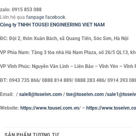
zalo: 0915 853 088
Liên hệ qua
fanpage facebook
.
Công ty TNHH TOUSEI ENGINEERING VIET NAM
ĐC: Đội 2, thôn Xuân Bách, xã Quang Tiến, Sóc Sơn, Hà Nội
VP Phía Nam: Tầng 3 tòa nhà Hà Nam Plaza, số 26/5 QL13, khu
VP Vĩnh Phúc: Nguyễn Văn Linh – Liên Bảo – Vĩnh Yên – Vĩnh 
ĐT: 0943 735 866/ 0888 814 889/ 0888 283 486/ 0914 393 08
Email: /
sale8@toseivn.com
/
tse@toseivn.com
/sale1@tosei
Website:
https://www.tousei.com.vn
/ –
https://www.toseivn.c
SẢN PHẨM TƯƠNG TỰ