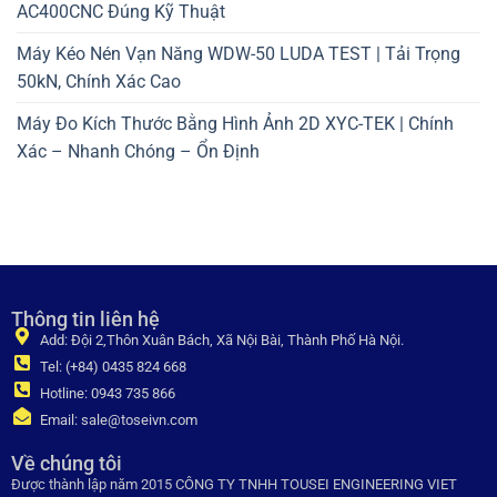
AC400CNC Đúng Kỹ Thuật
Máy Kéo Nén Vạn Năng WDW-50 LUDA TEST | Tải Trọng
50kN, Chính Xác Cao
Máy Đo Kích Thước Bằng Hình Ảnh 2D XYC-TEK | Chính
Xác – Nhanh Chóng – Ổn Định
Thông tin liên hệ
Add: Đội 2,Thôn Xuân Bách, Xã Nội Bài, Thành Phố Hà Nội.
Tel: (+84) 0435 824 668
Hotline: 0943 735 866
Email: sale@toseivn.com
Về chúng tôi
Được thành lập năm 2015 CÔNG TY TNHH TOUSEI ENGINEERING VIET