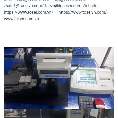
/
sale1@toseivn.com
/
tsevn@toseivn.com
Website:
https://www.tosei.com.vn/
–
https://www.toseivn.com/–
www.tskvn.com.vn