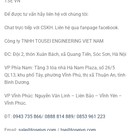
TSE VN
Để được tư vấn hãy liên hệ với chúng tôi:
Chat trực tiếp với CSKH. Liên hệ qua fanpage facebook.
Công ty TNHH TOUSEI ENGINEERING VIET NAM
ĐC: Đội 2, thôn Xuân Bách, xã Quang Tiến, Sóc Sơn, Hà Nội
VP Phía Nam: Tầng 3 tòa nhà Hà Nam Plaza, số 26/5
QL13, khu phố Tây, phường Vĩnh Phú, thị xã Thuận An, tỉnh
Bình Dương.
VP Vĩnh Phúc: Nguyễn Văn Linh – Liên Bảo – Vĩnh Yên –
Vĩnh Phúc.
ĐT:
0943 735 866
/
0888 814 889
/
0853 961 223
Email:
sale@toseivn.com
/
tse@toseivn.com