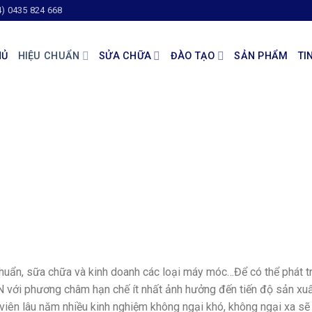
4) 0435 824 668
HỦ
HIỆU CHUẨN
SỬA CHỮA
ĐÀO TẠO
SẢN PHẨM
TI
huẩn, sữa chữa và kinh doanh các loại máy móc…Để có thể phát tr
N với phương châm hạn chế ít nhất ảnh hưởng đến tiến độ sản xu
 viên lâu năm nhiều kinh nghiệm không ngại khó, không ngại xa sẽ