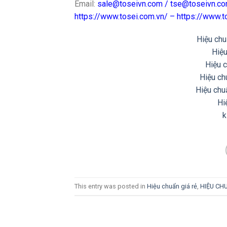
Email:
sale@toseivn.com
/
tse@toseivn.c
https://www.tosei.com.vn/
–
https://www.
Hiệu ch
Hiệ
Hiệu 
Hiệu ch
Hiệu chu
Hi
k
This entry was posted in
Hiệu chuẩn giá rẻ
,
HIỆU CHU