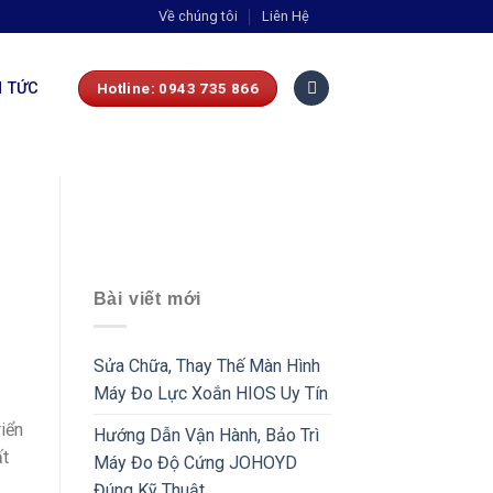
Về chúng tôi
Liên Hệ
N TỨC
Hotline: 0943 735 866
Bài viết mới
Sửa Chữa, Thay Thế Màn Hình
Máy Đo Lực Xoắn HIOS Uy Tín
iển
Hướng Dẫn Vận Hành, Bảo Trì
ất
Máy Đo Độ Cứng JOHOYD
Đúng Kỹ Thuật