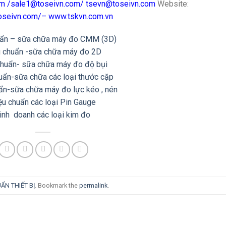
om
/
sale1@toseivn.com
/
tsevn@toseivn.com
Website:
toseivn.com/–
www.tskvn.com.vn
uẩn – sữa chữa máy đo CMM (3D)
u chuẩn -sữa chữa máy đo 2D
chuẩn- sữa chữa máy đo độ bụi
uẩn-sữa chữa các loại thước cặp
ẩn-sữa chữa máy đo lực kéo , nén
ệu chuẩn các loại Pin Gauge
inh doanh các loại kim đo
ẨN THIẾT BỊ
. Bookmark the
permalink
.