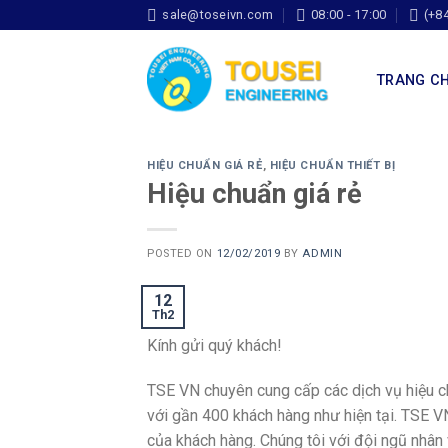
sale@toseivn.com
08:00 - 17:00
(+8
TRANG C
HIỆU CHUẨN GIÁ RẺ
,
HIỆU CHUẨN THIẾT BỊ
Hiệu chuẩn giá rẻ
POSTED ON
12/02/2019
BY
ADMIN
12
Th2
Kính gửi quý khách!
TSE VN chuyên cung cấp các dịch vụ hiệu c
với gần 400 khách hàng như hiện tại. TSE V
của khách hàng. Chúng tôi với đội ngũ nhân