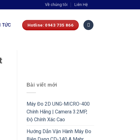
Về chúng tôi
Liên Hệ
N TỨC
Hotline: 0943 735 866
t
Bài viết mới
Máy Đo 2D UNG-MICRO-400
Chính Hãng | Camera 3.2MP,
Độ Chính Xác Cao
Hướng Dẫn Vận Hành Máy Đo
Biên Dạng CD-140 A Mahr