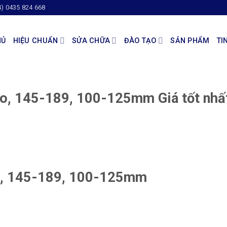
4) 0435 824 668
HỦ
HIỆU CHUẨN
SỬA CHỮA
ĐÀO TẠO
SẢN PHẨM
TI
o, 145-189, 100-125mm Giá tốt nhấ
o, 145-189, 100-125mm