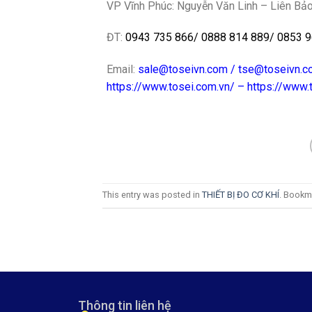
VP Vĩnh Phúc: Nguyễn Văn Linh – Liên Bảo
ĐT:
0943 735 866
/
0888 814 889
/
0853 9
Email:
sale@toseivn.com
/
tse@toseivn.c
https://www.tosei.com.vn/
–
https://www.
This entry was posted in
THIẾT BỊ ĐO CƠ KHÍ
. Bookm
Thông tin liên hệ