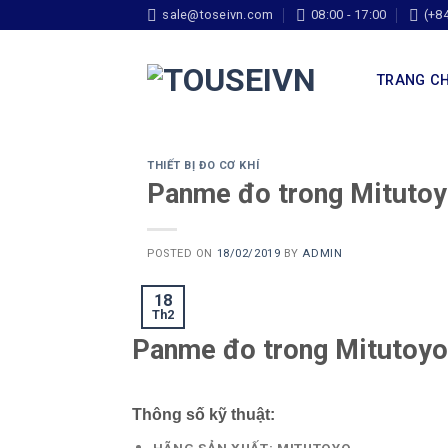
sale@toseivn.com
08:00 - 17:00
(+8
TRANG C
THIẾT BỊ ĐO CƠ KHÍ
Panme đo trong Mitutoy
POSTED ON
18/02/2019
BY
ADMIN
18
Th2
Panme đo trong Mitutoy
Thông số kỹ thuật:
HÃNG SẢN XUẤT: MITUTOYO