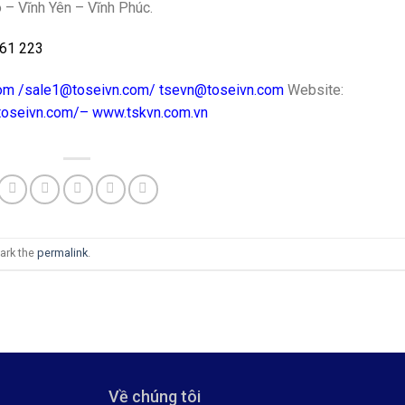
 – Vĩnh Yên – Vĩnh Phúc.
61 223
om
/
sale1@toseivn.com
/
tsevn@toseivn.com
Website:
toseivn.com/–
www.tskvn.com.vn
ark the
permalink
.
Về chúng tôi