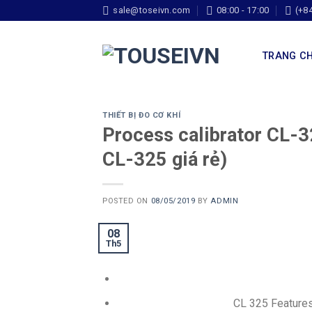
sale@toseivn.com
08:00 - 17:00
(+8
TRANG C
THIẾT BỊ ĐO CƠ KHÍ
Process calibrator CL-
CL-325 giá rẻ)
POSTED ON
08/05/2019
BY
ADMIN
08
Th5
CL 325 Feature