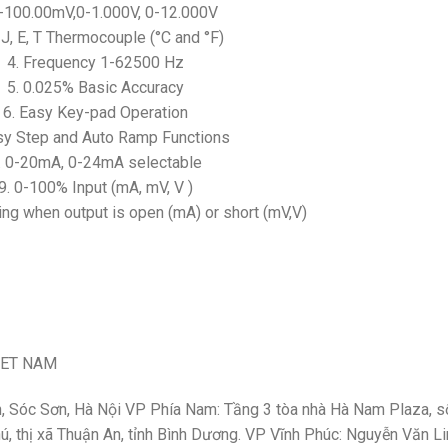
0-100.00mV,0-1.000V, 0-12.000V
, J, E, T Thermocouple (°C and °F)
4. Frequency 1-62500 Hz
5. 0.025% Basic Accuracy
6. Easy Key-pad Operation
sy Step and Auto Ramp Functions
. 0-20mA, 0-24mA selectable
9. 0-100% Input (mA, mV, V )
ng when output is open (mA) or short (mV,V)
IET NAM
ến, Sóc Sơn, Hà Nội VP Phía Nam: Tầng 3 tòa nhà Hà Nam Plaza, s
, thị xã Thuận An, tỉnh Bình Dương. VP Vĩnh Phúc: Nguyễn Văn Li