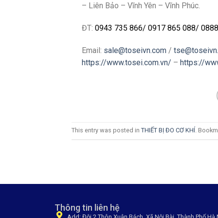
– Liên Bảo – Vĩnh Yên – Vĩnh Phúc.
ĐT:
0943 735 866
/ 0917 865 088/
0888
Email:
sale@toseivn.com
/
tse@toseivn
https://www.tosei.com.vn/
–
https://ww
This entry was posted in
THIẾT BỊ ĐO CƠ KHÍ
. Bookm
Thông tin liên hệ
Add: Đội 2,Thôn Xuân Bách, Xã Nội Bài, Thành Phố Hà 