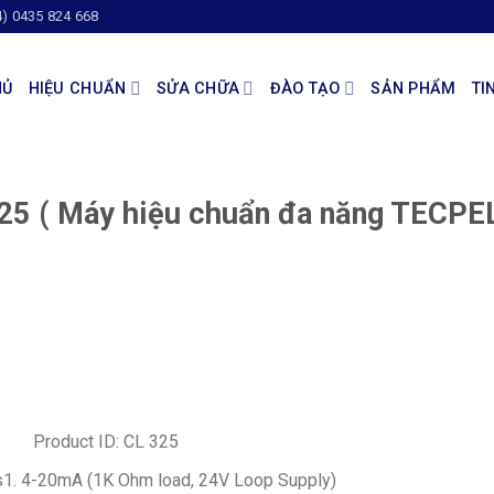
4) 0435 824 668
HỦ
HIỆU CHUẨN
SỬA CHỮA
ĐÀO TẠO
SẢN PHẨM
TI
325 ( Máy hiệu chuẩn đa năng TECPE
Product ID: CL 325
s1. 4-20mA (1K Ohm load, 24V Loop Supply)