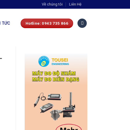
Về chúng tôi
Liên Hệ
N TỨC
Hotline: 0943 735 866
L