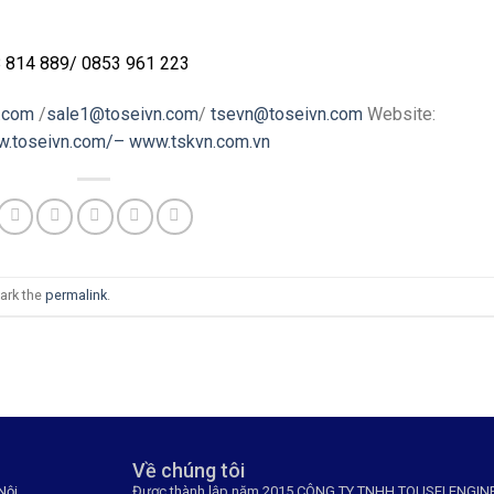
 814 889
/
0853 961 223
.com
/
sale1@toseivn.com
/
tsevn@toseivn.com
Website:
w.toseivn.com/–
www.tskvn.com.vn
ark the
permalink
.
Về chúng tôi
Nội.
Được thành lập năm 2015 CÔNG TY TNHH TOUSEI ENGIN