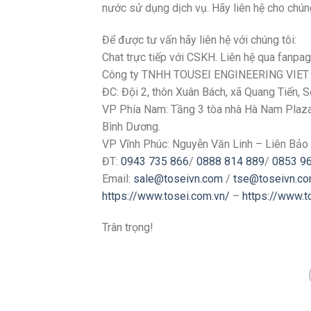
nước sử dụng dịch vụ. Hãy liên hệ cho chúng
Để được tư vấn hãy liên hệ với chúng tôi:
Chat trực tiếp với CSKH. Liên hệ qua fanpa
Công ty TNHH TOUSEI ENGINEERING VIE
ĐC: Đội 2, thôn Xuân Bách, xã Quang Tiến, 
VP Phía Nam: Tầng 3 tòa nhà Hà Nam Plaza, 
Bình Dương.
VP Vĩnh Phúc: Nguyễn Văn Linh – Liên Bảo 
ĐT:
0943 735 866
/
0888 814 889
/
0853 9
Email:
sale@toseivn.com
/
tse@toseivn.c
https://www.tosei.com.vn/
–
https://www.
Trân trọng!