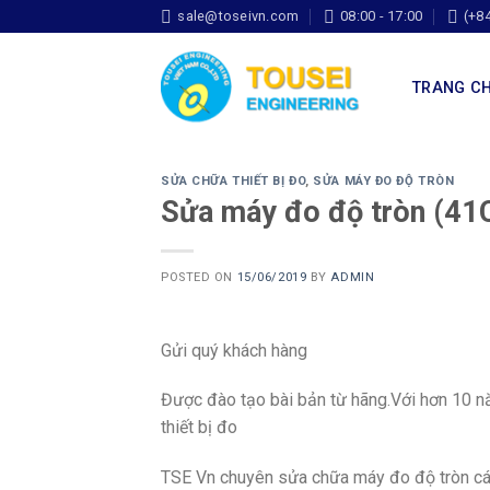
sale@toseivn.com
08:00 - 17:00
(+8
TRANG C
SỬA CHỮA THIẾT BỊ ĐO
,
SỬA MÁY ĐO ĐỘ TRÒN
Sửa máy đo độ tròn (41
POSTED ON
15/06/2019
BY
ADMIN
Gửi quý khách hàng
Được đào tạo bài bản từ hãng.Với hơn 10 nă
thiết bị đo
TSE Vn chuyên sửa chữa máy đo độ tròn các