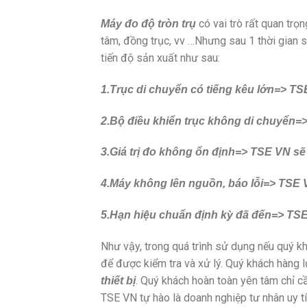
có vai trò rất quan trọ
Máy đo độ tròn trụ
tâm, đồng trục, vv …Nhưng sau 1 thời gian
tiến độ sản xuất như sau:
1.Trục di chuyển có tiếng kêu lớn=> TS
2.Bộ điều khiển trục không di chuyển=
3.Giá trị đo không ổn định=> TSE VN sẽ
4.Máy không lên nguồn, báo lỗi=> TSE 
5.Hạn hiệu chuẩn định kỳ đã đến=> TSE
Như vậy, trong quá trình sử dụng nếu quý kh
để được kiểm tra và xử lý. Quý khách hàng 
. Quý khách hoàn toàn yên tâm chỉ c
thiết bị
TSE VN tự hào là doanh nghiệp tư nhân uy t