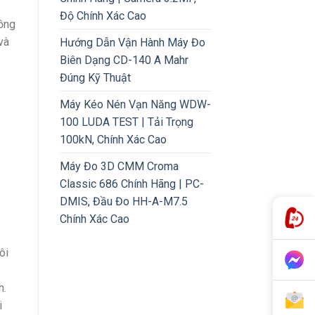
Độ Chính Xác Cao
đồng
và
Hướng Dẫn Vận Hành Máy Đo
Biên Dạng CD-140 A Mahr
Đúng Kỹ Thuật
Máy Kéo Nén Vạn Năng WDW-
100 LUDA TEST | Tải Trọng
100kN, Chính Xác Cao
Máy Đo 3D CMM Croma
Classic 686 Chính Hãng | PC-
DMIS, Đầu Đo HH-A-M7.5
Chính Xác Cao
ôi
h.
i