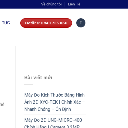
Về chúng tôi
Liên Hệ
N TỨC
Hotline: 0943 735 866
Bài viết mới
Máy Đo Kích Thước Bằng Hình
Ảnh 2D XYC-TEK | Chính Xác –
thê
Nhanh Chóng – Ổn Định
Máy Đo 2D UNG-MICRO-400
Chính Hãng | Camera 3.2MP,