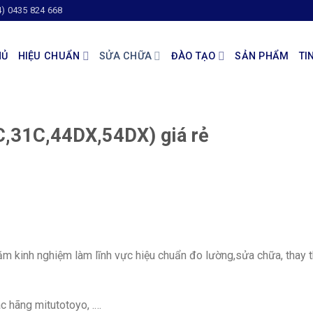
4) 0435 824 668
HỦ
HIỆU CHUẨN
SỬA CHỮA
ĐÀO TẠO
SẢN PHẨM
TI
C,31C,44DX,54DX) giá rẻ
m kinh nghiệm làm lĩnh vực hiệu chuẩn đo lường,sửa chữa, thay 
 hãng mitutotoyo, .…