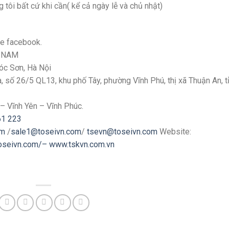
 tôi bất cứ khi cần( kể cả ngày lễ và chủ nhật)
ge facebook.
T NAM
Sóc Sơn, Hà Nội
số 26/5 QL13, khu phố Tây, phường Vĩnh Phú, thị xã Thuận An, t
– Vĩnh Yên – Vĩnh Phúc.
61 223
om
/
sale1@toseivn.com
/
tsevn@toseivn.com
Website:
toseivn.com/–
www.tskvn.com.vn