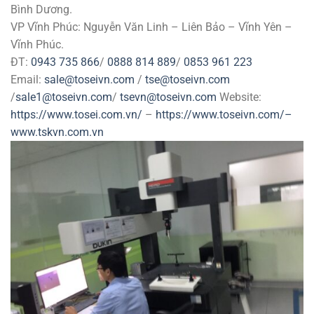
Bình Dương.
VP Vĩnh Phúc: Nguyễn Văn Linh – Liên Bảo – Vĩnh Yên –
Vĩnh Phúc.
ĐT:
0943 735 866
/
0888 814 889
/
0853 961 223
Email:
sale@toseivn.com
/
tse@toseivn.com
/
sale1@toseivn.com
/
tsevn@toseivn.com
Website:
https://www.tosei.com.vn/
–
https://www.toseivn.com/–
www.tskvn.com.vn