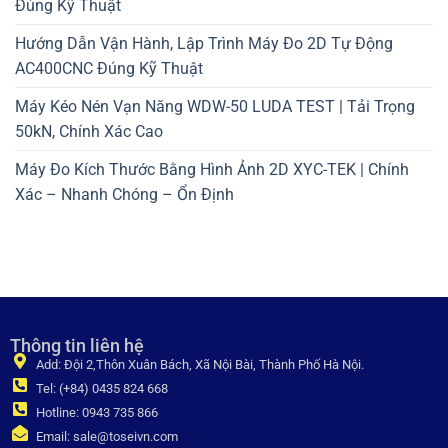
Đúng Kỹ Thuật
Hướng Dẫn Vận Hành, Lập Trình Máy Đo 2D Tự Động
AC400CNC Đúng Kỹ Thuật
Máy Kéo Nén Vạn Năng WDW-50 LUDA TEST | Tải Trọng
50kN, Chính Xác Cao
Máy Đo Kích Thước Bằng Hình Ảnh 2D XYC-TEK | Chính
Xác – Nhanh Chóng – Ổn Định
Thông tin liên hệ
Add: Đội 2,Thôn Xuân Bách, Xã Nội Bài, Thành Phố Hà Nội.
Tel: (+84) 0435 824 668
Hotline: 0943 735 866
Email: sale@toseivn.com