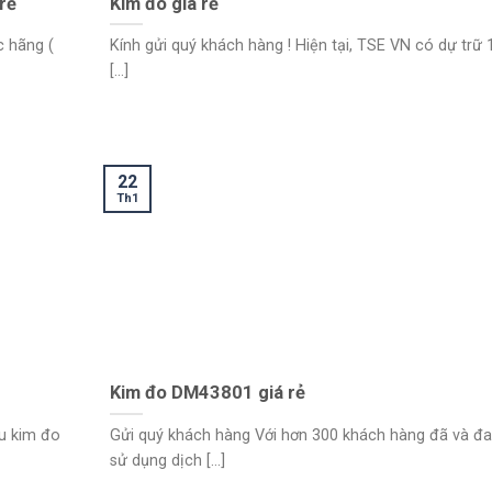
rẻ
Kim đo giá rẻ
c hãng (
Kính gửi quý khách hàng ! Hiện tại, TSE VN có dự trữ 
[...]
22
Th1
Kim đo DM43801 giá rẻ
ầu kim đo
Gửi quý khách hàng Với hơn 300 khách hàng đã và đ
sử dụng dịch [...]