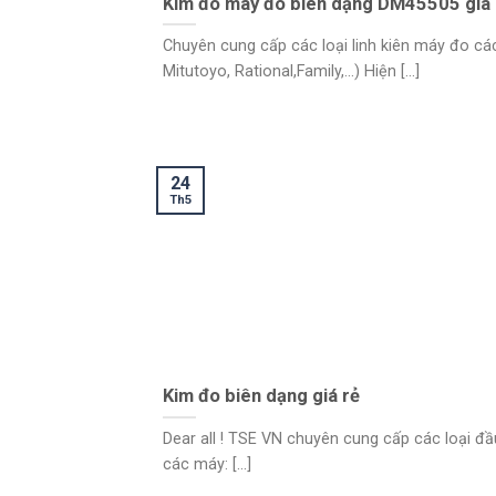
Kim đo máy đo biên dạng DM45505 giá 
Chuyên cung cấp các loại linh kiên máy đo cá
Mitutoyo, Rational,Family,…) Hiện [...]
24
Th5
Kim đo biên dạng giá rẻ
Dear all ! TSE VN chuyên cung cấp các loại đ
các máy: [...]