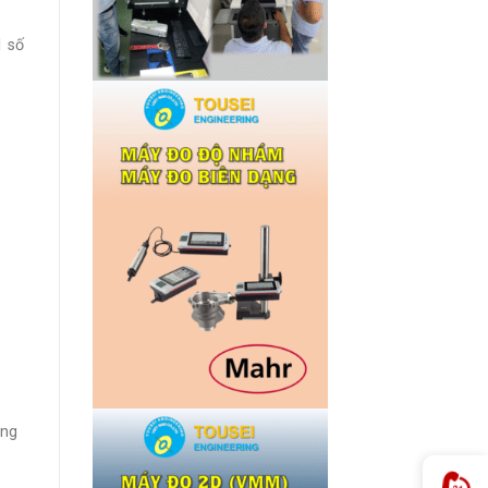
1 số
ang