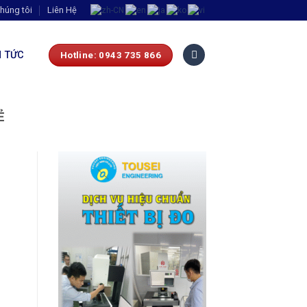
húng tôi
Liên Hệ
N TỨC
Hotline: 0943 735 866
Ẻ