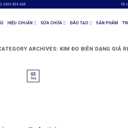
4) 0435 824 668
Về c
HỦ
HIỆU CHUẨN
SỬA CHỮA
ĐÀO TẠO
SẢN PHẨM
TI
CATEGORY ARCHIVES:
KIM ĐO BIÊN DẠNG GIÁ R
03
Th6