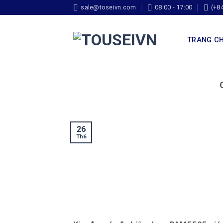
sale@toseivn.com
08:00 - 17:00
(+8
TRANG C
26
Th6