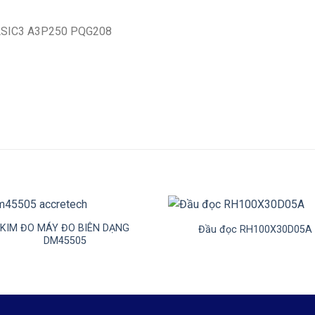
 ASIC3 A3P250 PQG208
+
KIM ĐO MÁY ĐO BIÊN DẠNG
Đầu đọc RH100X30D05A
DM45505