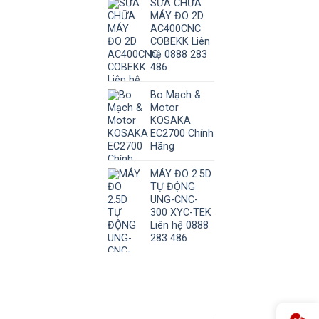
SỬA CHỮA
MÁY ĐO 2D
AC400CNC
COBEKK Liên
hệ 0888 283
486
Bo Mạch &
Motor
KOSAKA
EC2700 Chính
Hãng
MÁY ĐO 2.5D
TỰ ĐỘNG
UNG-CNC-
300 XYC-TEK
Liên hệ 0888
283 486