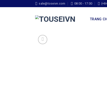
sale@toseivn.com
08:00 - 17:00
(+8
TRANG C