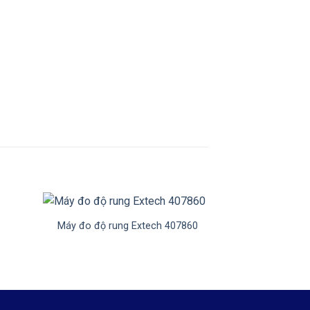
+
+
Máy đo độ rung Extech 407860
MÁY ĐO NHI
BAK