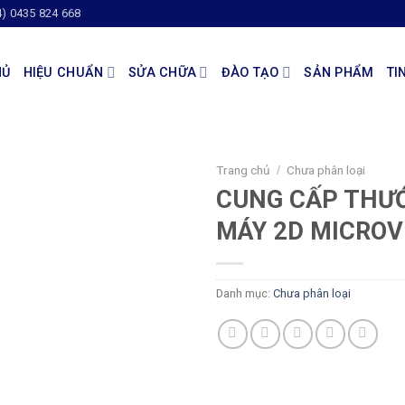
4) 0435 824 668
HỦ
HIỆU CHUẨN
SỬA CHỮA
ĐÀO TẠO
SẢN PHẨM
TI
Trang chủ
Chưa phân loại
/
CUNG CẤP THƯ
MÁY 2D MICROVU
Danh mục:
Chưa phân loại