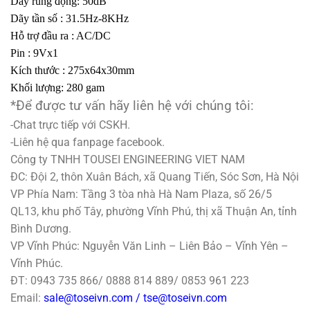
Dãy rung động: 50dB
Dãy tần số : 31.5Hz-8KHz
Hỗ trợ đầu ra : AC/DC
Pin : 9Vx1
Kích thước : 275x64x30mm
Khối lượng: 280 gam
*Để được tư vấn hãy liên hệ với chúng tôi:
-Chat trực tiếp với CSKH.
-Liên hệ qua fanpage facebook.
Công ty TNHH TOUSEI ENGINEERING VIET NAM
ĐC: Đội 2, thôn Xuân Bách, xã Quang Tiến, Sóc Sơn, Hà Nội
VP Phía Nam: Tầng 3 tòa nhà Hà Nam Plaza, số 26/5
QL13, khu phố Tây, phường Vĩnh Phú, thị xã Thuận An, tỉnh
Bình Dương.
VP Vĩnh Phúc: Nguyễn Văn Linh – Liên Bảo – Vĩnh Yên –
Vĩnh Phúc.
ĐT: 0943 735 866/ 0888 814 889/ 0853 961 223
Email:
sale@toseivn.com / tse@toseivn.com