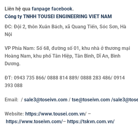
Liên hệ qua
fanpage facebook
.
Công ty TNHH TOUSEI ENGINEERING VIET NAM
ĐC: Đội 2, thôn Xuân Bách, xã Quang Tiến, Sóc Sơn, Hà
Nội
VP Phía Nam: Số 68, đường số 01, khu nhà ở thương mại
Hoàng Nam, khu phố Tân Hiệp, Tân Bình, Dĩ An, Bình
Dương.
ĐT: 0943 735 866/ 0888 814 889/ 0888 283 486/ 0914
393 088
Email: /
sale3@toseivn.com
/
tse@toseivn.com
/sale3@tos
Website:
https://www.tousei.com.vn
/ –
https://www.toseivn.com/
–
https://tskvn.com.vn/