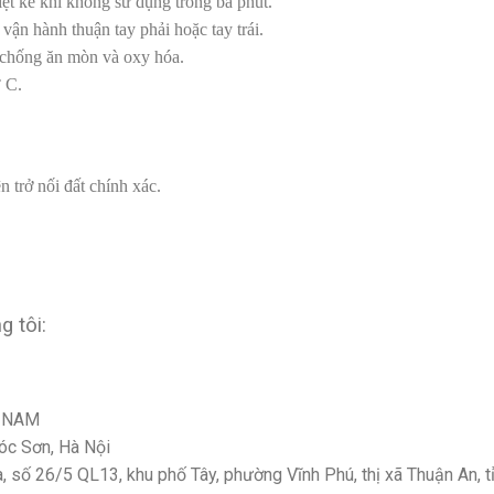
nhiệt kế khi không sử dụng trong ba phút.
vận hành thuận tay phải hoặc tay trái.
t chống ăn mòn và oxy hóa.
° C.
n trở nối đất chính xác.
g tôi:
T NAM
Sóc Sơn, Hà Nội
 số 26/5 QL13, khu phố Tây, phường Vĩnh Phú, thị xã Thuận An, t