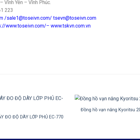
– Vĩnh Yên – Vĩnh Phúc.
61 223
om /sale1@toseivn.com/ tsevn@toseivn.com
ps://www.toseivn.com/– www.tskvn.com.vn
+
Đồng hồ vạn năng Kyoritsu 2
Y ĐO ĐỘ DÀY LỚP PHỦ EC-770