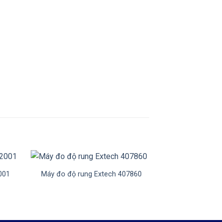
+
+
001
Máy đo độ rung Extech 407860
Máy đo độ dày
P