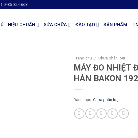
4) 0435 824 668
HỦ
HIỆU CHUẨN
SỬA CHỮA
ĐÀO TẠO
SẢN PHẨM
TI
Trang chủ
/
Chưa phân loại
MÁY ĐO NHIỆT 
HÀN BAKON 19
Danh mục:
Chưa phân loại