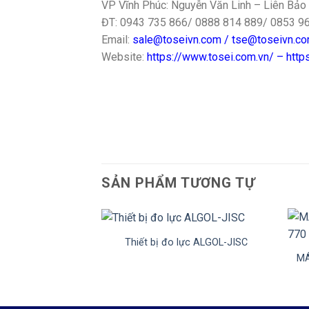
VP Vĩnh Phúc: Nguyễn Văn Linh – Liên Bảo 
ĐT: 0943 735 866/ 0888 814 889/ 0853 9
Email:
sale@toseivn.com / tse@toseivn.c
Website:
https://www.tosei.com.vn/ – htt
SẢN PHẨM TƯƠNG TỰ
+
+
Thiết bị đo lực ALGOL-JISC
MÁ