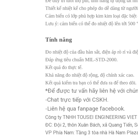
Để duy trì tuổi thọ pin, tính năng tự động tắt 
Thiết kế nhiệt kế cho phép đo dễ dàng từ người 
Cảm biến có lớp phủ hợp kim kim loại đặc biệ
Lưu ý: cảm biến có thể đo nhiệt độ lên tới 500 
Tính năng
Đo nhiệt độ của đầu hàn sắt, điện áp rò rỉ và điệ
Đáp ứng tiêu chuẩn MIL-STD-2000.
Kết quả đo thực tế.
Khả năng đo nhiệt độ rộng, độ chính xác cao.
Kết quả kiểm tra bạn có thể đưa ra để theo dõi.
*Để được tư vấn hãy liên hệ với chún
-Chat trực tiếp với CSKH.
-Liên hệ qua fanpage facebook.
Công ty TNHH TOUSEI ENGINEERING VIE
ĐC: Đội 2, thôn Xuân Bách, xã Quang Tiến, 
VP Phía Nam: Tầng 3 tòa nhà Hà Nam Plaza,