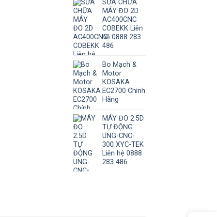
SỬA CHỮA
MÁY ĐO 2D
AC400CNC
COBEKK Liên
hệ 0888 283
486
Bo Mạch &
Motor
KOSAKA
EC2700 Chính
Hãng
MÁY ĐO 2.5D
TỰ ĐỘNG
UNG-CNC-
300 XYC-TEK
Liên hệ 0888
283 486