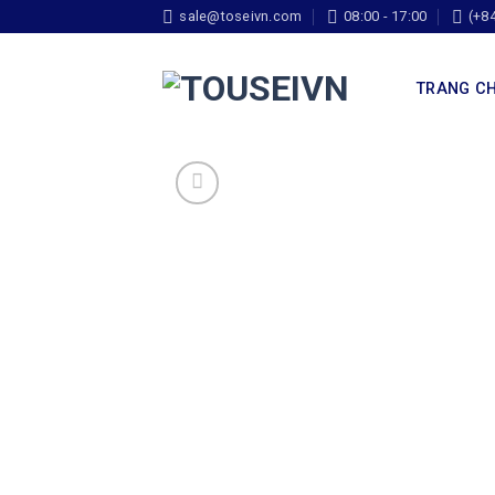
sale@toseivn.com
08:00 - 17:00
(+8
TRANG C