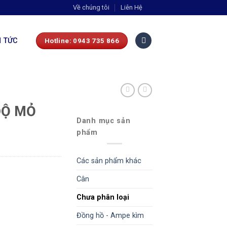
Về chúng tôi
Liên Hệ
N TỨC
Hotline: 0943 735 866
ĐỘ MỎ
Danh mục sản
2
phẩm
Các sản phẩm khác
Cân
Chưa phân loại
Đồng hồ - Ampe kìm