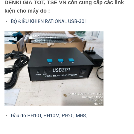
DENKI GIÁ TỐT, TSE VN còn cung cấp các link
kiện cho máy đo :
BỘ ĐIỀU KHIỂN RATIONAL USB-301
Đầu đo PH10T, PH10M, PH20, MH8,……