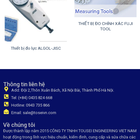
THIẾT BỊ ĐO CHÍNH XÁC FUJI
TOOL
Thiết bị đo lực ALGOL-JISC
Thông tin liên hệ
Add: Đội 2,Thôn Xuân Bách, Xã Nội Bài, Thành Phố Hà Nội.
Tel: (+84) 0435 824 668
Hotline: 0943 735 866
Email: sale@toseivn.com
Về chúng tôi
Được thành lập năm 2015 CÔNG TY TNHH TOUSEI ENGINEERING VIET NAM
hoạt động trong lĩnh vực hiệu chuẩn, kiểm đinh, cung cấp và sửa chữa các