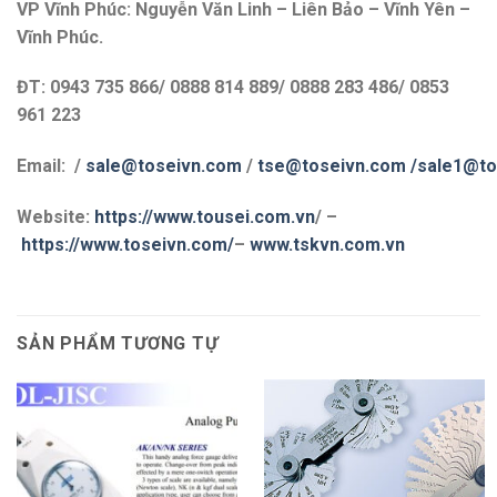
VP Vĩnh Phúc: Nguyễn Văn Linh – Liên Bảo – Vĩnh Yên –
Vĩnh Phúc.
ĐT: 0943 735 866/ 0888 814 889/ 0888 283 486/ 0853
961 223
Email: /
sale@toseivn.com
/
tse@toseivn.com
/sale1@to
Website:
https://www.tousei.com.vn
/ –
https://www.toseivn.com/
–
www.tskvn.com.vn
SẢN PHẨM TƯƠNG TỰ