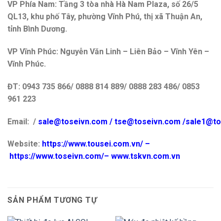
VP Phía Nam: Tầng 3 tòa nhà Hà Nam Plaza, số 26/5
QL13, khu phố Tây, phường Vĩnh Phú, thị xã Thuận An,
tỉnh Bình Dương.
VP Vĩnh Phúc: Nguyễn Văn Linh – Liên Bảo – Vĩnh Yên –
Vĩnh Phúc.
ĐT: 0943 735 866/ 0888 814 889/ 0888 283 486/ 0853
961 223
Email: /
sale@toseivn.com
/
tse@toseivn.com
/sale1@to
Website:
https://www.tousei.com.vn
/
–
https://www.toseivn.com/
–
www.tskvn.com.vn
SẢN PHẨM TƯƠNG TỰ