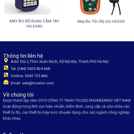
MÁY ĐO ĐỘ RUNG CẦM TAY
Máy Đo Tốc Độ Gió HD300
HG-6380
Thông tin liên hệ
Add: Đội 2,Thôn Xuân Bách, Xã Nội Bài, Thành Phố Hà Nội.
Tel: (+84) 0435 824 668
Hotline: 0943 735 866
Email: sale@toseivn.com
Về chúng tôi
Được thành lập năm 2015 CÔNG TY TNHH TOUSEI ENGINEERING VIET NAM
hoạt động trong lĩnh vực hiệu chuẩn, kiểm đinh, cung cấp và sửa chữa các
thiết bị đo, các thiết bị máy móc chuyên dụng cho các ngành công nghiệp
khác nhau