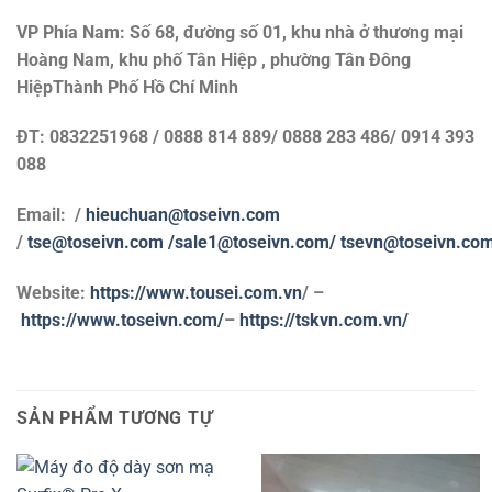
VP Phía Nam: Số 68, đường số 01, khu nhà ở thương mại
Hoàng Nam, khu phố Tân Hiệp , phường Tân Đông
HiệpThành Phố Hồ Chí Minh
ĐT: 0832251968 / 0888 814 889/ 0888 283 486/ 0914 393
088
Email: /
hieuchuan@toseivn.com
/
tse@toseivn.com
/sale1@toseivn.com/
tsevn@toseivn.co
Website:
https://www.tousei.com.vn
/ –
https://www.toseivn.com/
–
https://tskvn.com.vn/
SẢN PHẨM TƯƠNG TỰ