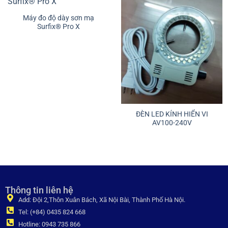
Máy đo độ dày sơn mạ
Surfix® Pro X
ĐÈN LED KÍNH HIỂN VI
AV100-240V
Thông tin liên hệ
Add: Đội 2,Thôn Xuân Bách, Xã Nội Bài, Thành Phố Hà Nội.
Tel: (+84) 0435 824 668
Hotline: 0943 735 866