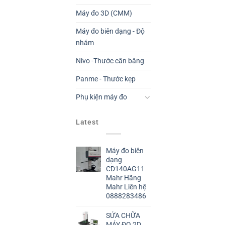
Máy đo 3D (CMM)
Máy đo biên dạng - Độ
nhám
Nivo -Thước cân bằng
Panme - Thước kẹp
Phụ kiện máy đo
Latest
Máy đo biên
dạng
CD140AG11
Mahr Hãng
Mahr Liên hệ
0888283486
SỬA CHỮA
MÁY ĐO 2D