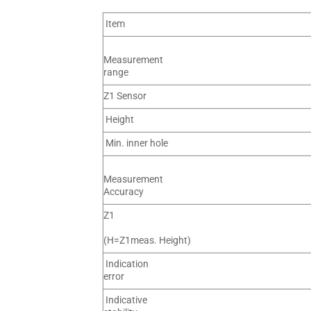
Item
Measurement
range
Z1
Sensor
Height
Min. inner hole
Measurement
Accuracy
Z1
(H=Z1meas. Height)
Indication
error
Indicative