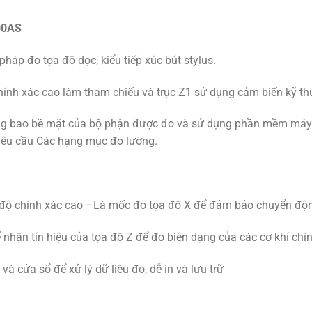
00AS
 đo tọa độ dọc, kiểu tiếp xúc bút stylus.
ính xác cao làm tham chiếu và trục Z1 sử dụng cảm biến kỹ thu
g bao bề mặt của bộ phận được đo và sử dụng phần mềm máy tí
yêu cầu
Các hạng mục đo lường.
 độ chính xác cao –Là mốc đo tọa độ X để đảm bảo chuyển độ
 nhận tín hiệu của tọa độ Z để đo biên dạng của các cơ khí ch
 cửa sổ để xử lý dữ liệu đo, dễ in và lưu trữ