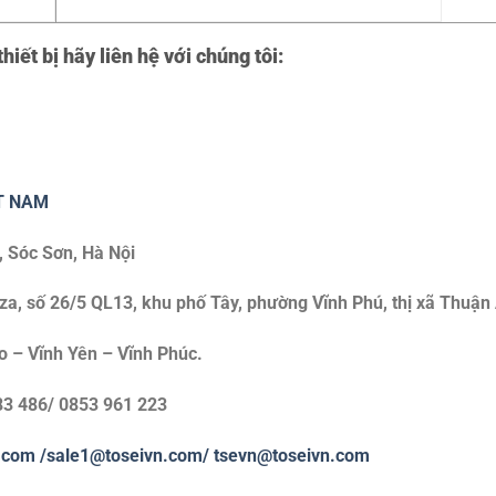
thiết bị hãy liên hệ với chúng tôi:
ET NAM
, Sóc Sơn, Hà Nội
, số 26/5 QL13, khu phố Tây, phường Vĩnh Phú, thị xã Thuận 
o – Vĩnh Yên – Vĩnh Phúc.
83 486/ 0853 961 223
.com
/sale1@toseivn.com/
tsevn@toseivn.com