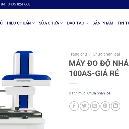
+84) 0435 824 668
HỦ
HIỆU CHUẨN
SỬA CHỮA
ĐÀO TẠO
SẢN PHẨM
TIN T
Trang chủ
/
Chưa phân loại
MÁY ĐO ĐỘ NH
100AS-GIÁ RẺ
Danh mục:
Chưa phân loại