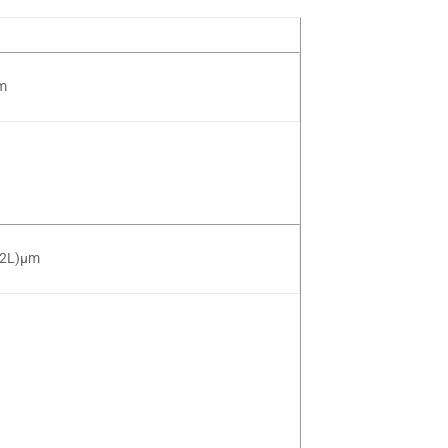
m
+2L)µm