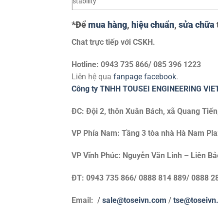
stability
*Để
mua hàng
,
hiệu chuẩn
,
sửa chữa
Chat trực tiếp với
CSKH.
Hotline: 0943 735 866/ 085 396 1223
Liên hệ qua
fanpage facebook
.
Công ty TNHH TOUSEI ENGINEERING VI
ĐC: Đội 2, thôn Xuân Bách, xã Quang Tiến
VP Phía Nam: Tầng 3 tòa nhà Hà Nam Plaza
VP Vĩnh Phúc: Nguyễn Văn Linh – Liên Bả
ĐT: 0943 735 866/ 0888 814 889/ 0888 2
Email: /
sale@toseivn.com
/
tse@toseivn