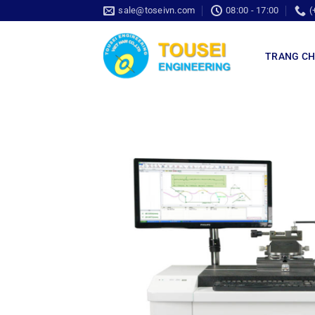
sale@toseivn.com
08:00 - 17:00
(
TRANG C