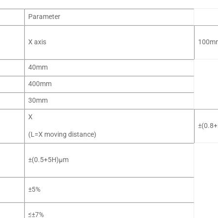
Parameter
X
axis
100m
40mm
400mm
30mm
X
±(0.8
(L=X moving distance)
±(0.5+5H)µm
±5%
≤±
7%