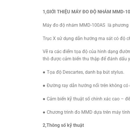
1,GIỚI THIỆU MÁY ĐO ĐỘ NHÁM MMD-1
Máy đo độ nhám MMD-100AS là phương pháp
Trục X sử dụng dẫn hướng ma sát có độ ch
Vẽ ra các điểm tọa độ của hình dạng đườn
thô được cảm biến thu thập để đánh dấu 
● Tọa độ Descartes, danh bạ bút stylus.
● Đường ray dẫn hướng nổi trên không có
● Cảm biến kỹ thuật số chính xác cao – để
● Chương trình đo MMD dựa trên máy tính và
2,Thông số kỹ thuật