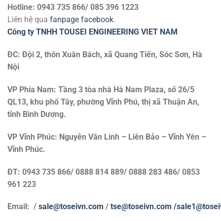
Hotline: 0943 735 866/ 085 396 1223
Liên hệ qua
fanpage facebook
.
Công ty TNHH TOUSEI ENGINEERING VIET NAM
ĐC: Đội 2, thôn Xuân Bách, xã Quang Tiến, Sóc Sơn, Hà
Nội
VP Phía Nam: Tầng 3 tòa nhà Hà Nam Plaza, số 26/5
QL13, khu phố Tây, phường Vĩnh Phú, thị xã Thuận An,
tỉnh Bình Dương.
VP Vĩnh Phúc: Nguyễn Văn Linh – Liên Bảo – Vĩnh Yên –
Vĩnh Phúc.
ĐT: 0943 735 866/ 0888 814 889/ 0888 283 486/ 0853
961 223
Email: /
sale@toseivn.com
/
tse@toseivn.com
/sale1@tose