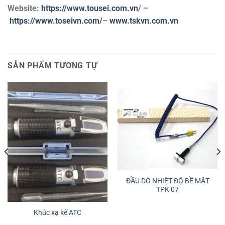
Website:
https://www.tousei.com.vn
/ –
https://www.toseivn.com/
–
www.tskvn.com.vn
SẢN PHẨM TƯƠNG TỰ
ĐẦU DÒ NHIỆT ĐỘ BỀ MẶT
TPK 07
Khúc xạ kế ATC