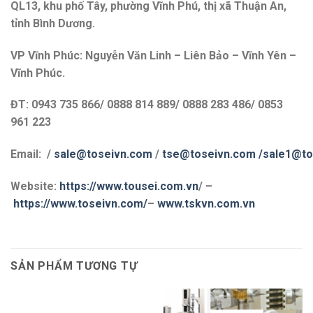
QL13, khu phố Tây, phường Vĩnh Phú, thị xã Thuận An,
tỉnh Bình Dương.
VP Vĩnh Phúc: Nguyễn Văn Linh – Liên Bảo – Vĩnh Yên –
Vĩnh Phúc.
ĐT: 0943 735 866/ 0888 814 889/ 0888 283 486/ 0853
961 223
Email: /
sale@toseivn.com
/
tse@toseivn.com
/sale1@to
Website:
https://www.tousei.com.vn
/ –
https://www.toseivn.com/
–
www.tskvn.com.vn
SẢN PHẨM TƯƠNG TỰ