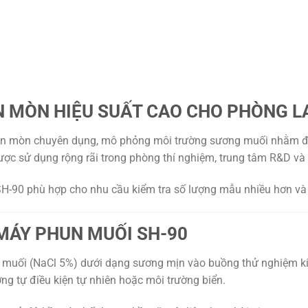
ĂN MÒN HIỆU SUẤT CAO CHO PHÒNG L
 ăn mòn chuyên dụng, mô phỏng môi trường sương muối nhằm đán
 được sử dụng rộng rãi trong phòng thí nghiệm, trung tâm R&D v
SH-90 phù hợp cho nhu cầu kiểm tra số lượng mẫu nhiều hơn và
MÁY PHUN MUỐI SH-90
muối (NaCl 5%) dưới dạng sương mịn vào buồng thử nghiệm kí
ng tự điều kiện tự nhiên hoặc môi trường biển.