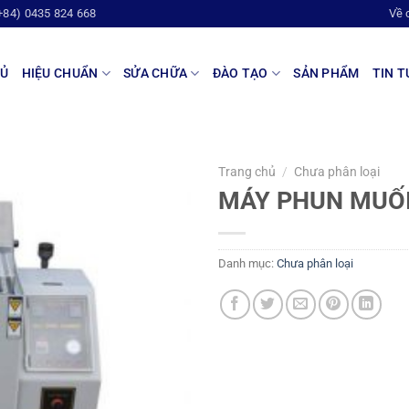
+84) 0435 824 668
Về 
HỦ
HIỆU CHUẨN
SỬA CHỮA
ĐÀO TẠO
SẢN PHẨM
TIN T
Trang chủ
/
Chưa phân loại
MÁY PHUN MUỐI
Danh mục:
Chưa phân loại