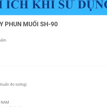
ÁY PHUN MUỐI SH-90
phẩm
chuẩn đo lường)
T NAM