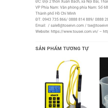
ĐC: Đội 2 thôn Xuân Bách, xã Nội Bài, Th
VP Phía Nam: Văn phòng phía Nam: Số 68,
Thành phố Hồ Chí Minh
ĐT: 0943 735 866/ 0888 814 889/ 0888 2
Email: / sale8@toseivn.com / tse@tosei
Website: https://www.tousei.com.vn/ – ht
SẢN PHẨM TƯƠNG TỰ