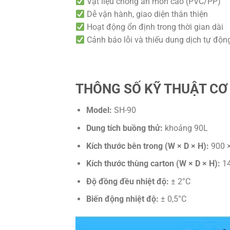
Vật liệu chống ăn mòn cao (PVC/PP)
Dễ vận hành, giao diện thân thiện
Hoạt động ổn định trong thời gian dài
Cảnh báo lỗi và thiếu dung dịch tự độn
THÔNG SỐ KỸ THUẬT CƠ
Model:
SH-90
Dung tích buồng thử:
khoảng 90L
Kích thước bên trong (W × D × H):
900 
Kích thước thùng carton (W × D × H):
14
Độ đồng đều nhiệt độ:
± 2°C
Biến động nhiệt độ:
± 0,5°C