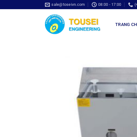
sale@toseivn.com
08:00 - 17:00
(
TRANG C