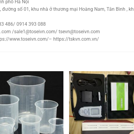
ành phố Hà Nội
 đường số 01, khu nhà ở thương mại Hoàng Nam, Tân Bình , kh
83 486/ 0914 393 088
vn.com /sale1@toseivn.com/ tsevn@toseivn.com
tps://www.toseivn.com/– https://tskvn.com.vn/