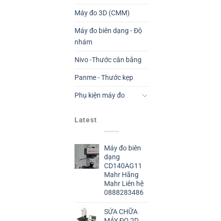
Máy đo 3D (CMM)
Máy đo biên dạng - Độ
nhám
Nivo -Thước cân bằng
Panme - Thước kẹp
Phụ kiện máy đo
Latest
Máy đo biên
dạng
CD140AG11
Mahr Hãng
Mahr Liên hệ
0888283486
SỬA CHỮA
MÁY ĐO 2D