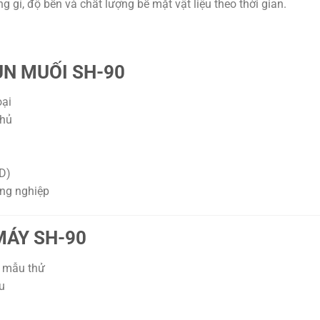
 gỉ, độ bền và chất lượng bề mặt vật liệu theo thời gian.
N MUỐI SH-90
oại
phủ
D)
ông nghiệp
MÁY SH-90
u mẫu thử
u