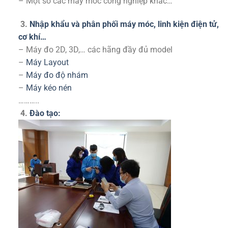
– Một số các máy móc công nghiệp khác…
3.
Nhập khẩu và phân phối máy móc, linh kiện điện tử,
cơ khí…
– Máy đo 2D, 3D,… các hãng đầy đủ model
–
Máy Layout
–
Máy đo độ nhám
–
Máy kéo nén
………..
4.
Đào tạo: