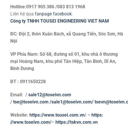
Hotline:0917 905 386 /083 813 1968
Liên hệ qua
fanpage facebook
.
Công ty TNHH TOUSEI ENGINEERING VIET NAM
ĐC: Đội 2, thôn Xuân Bách, xã Quang Tiến, Sóc Sơn, Hà
Nội
VP Phía Nam: Số 68, đường số 01, khu nhà ở thương
mại Hoàng Nam, khu phố Tân Hiệp, Tân Bình, Dĩ An,
Bình Dương
ĐT : 0911650228
Email: /
sale12@toseivn.com
/
tse@toseivn.com
/sale1@toseivn.com/
tsevn@toseivn.
Website:
https://www.tousei.com.vn
/ –
https:
//www.toseivn.com/
–
https://tskvn.com.vn