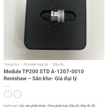
Trang chủ
/
Phụ kiện máy đo
/
Đầu đo
Module TP200 STD A-1207-0010
Renishaw – Sắn kho- Giá đại lý
Danh mục:
Các sản phẩm khác
,
Chưa phân loại
,
Đầu đo
,
Máy đo 3D