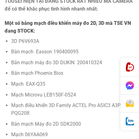
TOUSEI HIỆN TẠI ĐANG STOCK RẤT NHIỀU MÃ CAMERA
để có thể khắc phục tình hình nhanh nhất:
Một số bảng mạch điều khiển máy đo 2D, 3D mà TSE VN
đang STOCK:
3D P6V693A
Bản mạch Easson 190400095
Bản mạch máy đo 3D DUKIN 200410324
Bản mạch Phoenix Bios
Mạch EAX-Q35
Mạch Microvu LEB150F-0524
Mạch điều khiển 3D Family ACTEL Pro ASIC3 A3P250
PQG208
Bản mạch Máy đo 2D SDK2000
Mạch 06YAA069