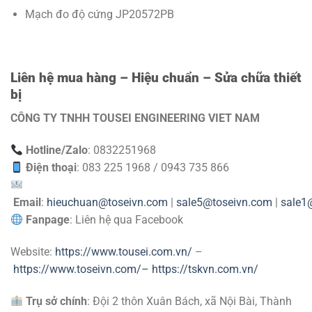
Mạch đo độ cứng JP20572PB
Liên hệ mua hàng – Hiệu chuẩn – Sửa chữa thiết
bị
CÔNG TY TNHH TOUSEI ENGINEERING VIET NAM
Hotline/Zalo
: 0832251968
Điện thoại
: 083 225 1968 / 0943 735 866
Email
:
hieuchuan@toseivn.com
|
sale5@toseivn.com
|
sale1
Fanpage
: Liên hệ qua Facebook
Website:
https://www.tousei.com.vn/
–
https://www.toseivn.com/–
https://tskvn.com.vn/
Trụ sở chính
: Đội 2 thôn Xuân Bách, xã Nội Bài, Thành