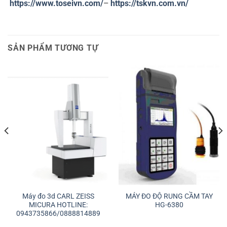
https://www.toseivn.com/
–
https://tskvn.com.vn/
SẢN PHẨM TƯƠNG TỰ
Máy đo 3d CARL ZEISS
MÁY ĐO ĐỘ RUNG CẦM TAY
MICURA HOTLINE:
HG-6380
0943735866/0888814889