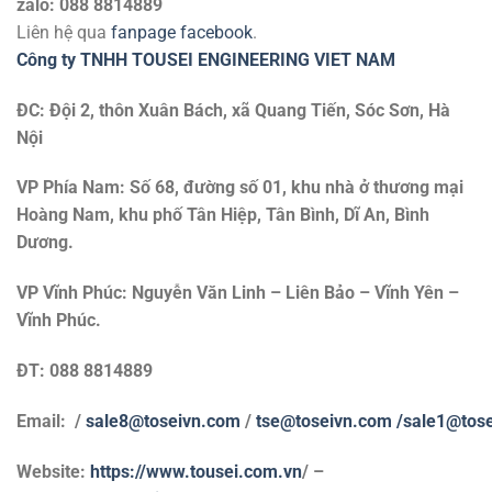
zalo: 088 8814889
Liên hệ qua
fanpage facebook
.
Công ty TNHH TOUSEI ENGINEERING VIET NAM
ĐC: Đội 2, thôn Xuân Bách, xã Quang Tiến, Sóc Sơn, Hà
Nội
VP Phía Nam: Số 68, đường số 01, khu nhà ở thương mại
Hoàng Nam, khu phố Tân Hiệp, Tân Bình, Dĩ An, Bình
Dương.
VP Vĩnh Phúc: Nguyễn Văn Linh – Liên Bảo – Vĩnh Yên –
Vĩnh Phúc.
ĐT: 088 8814889
Email: /
sale8@toseivn.com
/
tse@toseivn.com
/sale1@tos
Website:
https://www.tousei.com.vn
/ –