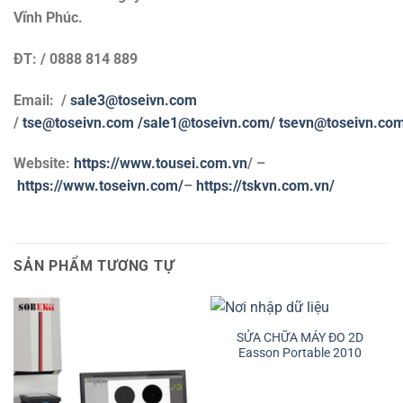
Vĩnh Phúc.
ĐT: / 0888 814 889
Email: /
sale3@toseivn.com
/
tse@toseivn.com
/sale1@toseivn.com/
tsevn@toseivn.co
Website:
https://www.tousei.com.vn
/ –
https://www.toseivn.com/
–
https://tskvn.com.vn/
SẢN PHẨM TƯƠNG TỰ
SỬA CHỮA MÁY ĐO 2D
Easson Portable 2010