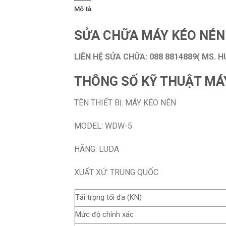
Mô tả
SỬA CHỮA MÁY KÉO NÉN 
LIÊN HỆ SỬA CHỮA: 088 8814889( MS. H
THÔNG SỐ KỸ THUẬT MÁ
TÊN THIẾT BỊ: MÁY KÉO NÉN
MODEL: WDW-5
HÃNG: LUDA
XUẤT XỨ: TRUNG QUỐC
Tải trọng tối đa (KN)
Mức độ chính xác