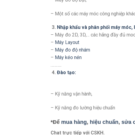
– Một số các máy móc công nghiệp khá
3.
Nhập khẩu và phân phối máy móc, li
– Máy đo 2D, 3D,… các hãng đầy đủ mo
–
Máy Layout
–
Máy đo độ nhám
–
Máy kéo nén
………..
4.
Đào tạo:
– Kỹ năng vận hành,
– Kỹ năng đo lường hiệu chuẩn
*Để
mua hàng
,
hiệu chuẩn
,
sửa 
Chat trực tiếp với
CSKH.