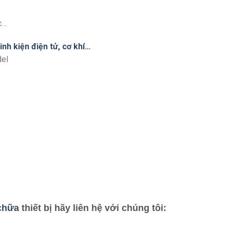
c…
nh kiện điện tử, cơ khí…
del
chữa
thiết bị hãy liên hệ với chúng tôi: