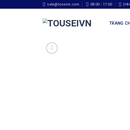
sale@toseivn.com
08:00 - 17:00
(+8
TRANG C