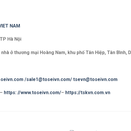
VIET NAM
 TP Hà Nội
 nhà ở thương mại Hoàng Nam, khu phố Tân Hiệp, Tân Bình, D
seivn.com
/sale1@toseivn.com/
tsevn@toseivn.com
 –
https:
//www.toseivn.com/
–
https://tskvn.com.vn