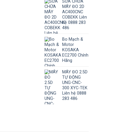
SỬA CHỮA
MÁY ĐO 2D
AC400CNC
COBEKK Liên
hệ 0888 283
486
Bo Mạch &
Motor
KOSAKA
EC2700 Chính
Hãng
MÁY ĐO 2.5D
TỰ ĐỘNG
UNG-CNC-
300 XYC-TEK
Liên hệ 0888
283 486