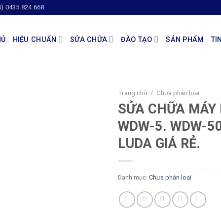
4) 0435 824 668
HỦ
HIỆU CHUẨN
SỬA CHỮA
ĐÀO TẠO
SẢN PHẨM
TI
Trang chủ
Chưa phân loại
/
SỬA CHỮA MÁY 
WDW-5. WDW-5
LUDA GIÁ RẺ.
Danh mục:
Chưa phân loại