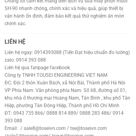
Chúng tôi cam kết mang đến dịch vụ sửa máy phun muối
SH-90 nhanh chóng, chính xác và hiệu quả, giúp thiết bị
vận hành ổn định, đảm bảo kết quả thử nghiệm ăn mòn
chính xác.
LIÊN HỆ
Liên hệ ngay: 0914393088 (Tiến Đạt hiệu chuẩn đo lường)
zalo: 0914 393 088
Liên hệ qua fanpage facebook.
Công ty TNHH TOUSEI ENGINEERING VIET NAM
ĐC: Đội 2 thôn Xuân Bách, xã Nội Bài, Thành phố Hà Nội
VP Phía Nam: Văn phòng phía Nam: Số 68, đường số 01,
khu nhà ở thương mại Hoàng Nam, Tân Bình , khu phố Tân
Hiệp, phường Tân Đông Hiệp, Thành phố Hồ Chí Minh
ĐT: 0943 735 866/ 0888 814 889/ 0888 283 486/ 0914
393 088
Email: / sale8@toseivn.com / tse@toseivn.com
/sale1@toseivn.com/ tsevn@toseivn.com