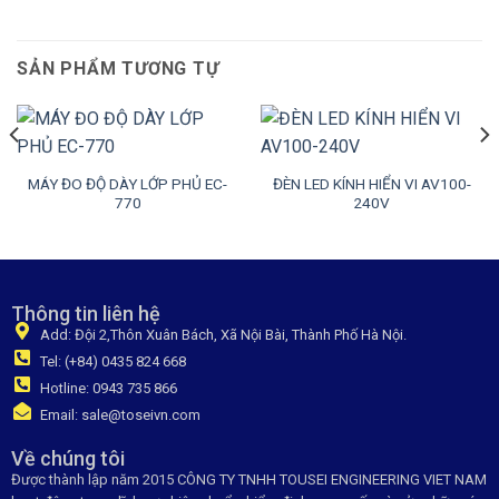
SẢN PHẨM TƯƠNG TỰ
MÁY ĐO ĐỘ DÀY LỚP PHỦ EC-
ĐÈN LED KÍNH HIỂN VI AV100-
770
240V
Thông tin liên hệ
Add: Đội 2,Thôn Xuân Bách, Xã Nội Bài, Thành Phố Hà Nội.
Tel: (+84) 0435 824 668
Hotline: 0943 735 866
Email: sale@toseivn.com
Về chúng tôi
Được thành lập năm 2015 CÔNG TY TNHH TOUSEI ENGINEERING VIET NAM