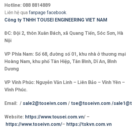
Hotline: 088 8814889
Liên hệ qua
fanpage facebook
.
Công ty TNHH TOUSEI ENGINEERING VIET NAM
ĐC: Đội 2, thôn Xuân Bách, xã Quang Tiến, Sóc Sơn, Hà
Nội
VP Phía Nam: Số 68, đường số 01, khu nhà ở thương mại
Hoàng Nam, khu phố Tân Hiệp, Tân Bình, Dĩ An, Bình
Dương
VP Vĩnh Phúc: Nguyễn Văn Linh – Liên Bảo – Vĩnh Yên –
Vĩnh Phúc.
Email: /
sale2@toseivn.com
/
tse@toseivn.com
/sale1@t
Website:
https://www.tousei.com.vn
/ –
https://www.toseivn.com/
–
https://tskvn.com.vn