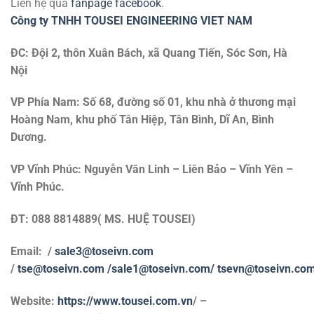
Liên hệ qua
fanpage facebook
.
Công ty TNHH TOUSEI ENGINEERING VIET NAM
ĐC: Đội 2, thôn Xuân Bách, xã Quang Tiến, Sóc Sơn, Hà
Nội
VP Phía Nam: Số 68, đường số 01, khu nhà ở thương mại
Hoàng Nam, khu phố Tân Hiệp, Tân Bình, Dĩ An, Bình
Dương.
VP Vĩnh Phúc: Nguyễn Văn Linh – Liên Bảo – Vĩnh Yên –
Vĩnh Phúc.
ĐT: 088 8814889( MS. HUỆ TOUSEI)
Email: /
sale3@toseivn.com
/
tse@toseivn.com
/sale1@toseivn.com/
tsevn@toseivn.co
Website:
https://www.tousei.com.vn
/ –