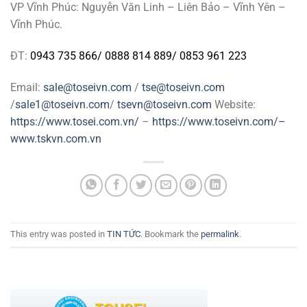
VP Vĩnh Phúc: Nguyễn Văn Linh – Liên Bảo – Vĩnh Yên –
Vĩnh Phúc.
ĐT:
0943 735 866
/
0888 814 889
/
0853 961 223
Email:
sale@toseivn.com
/
tse@toseivn.com
/
sale1@toseivn.com
/
tsevn@toseivn.com
Website:
https://www.tosei.com.vn/
–
https://www.toseivn.com/–
www.tskvn.com.vn
This entry was posted in
TIN TỨC
. Bookmark the
permalink
.