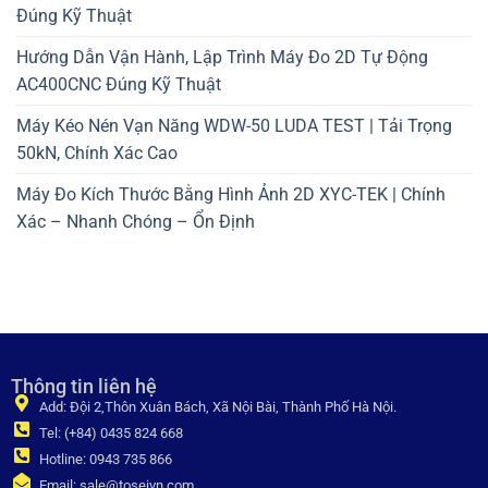
Đúng Kỹ Thuật
Hướng Dẫn Vận Hành, Lập Trình Máy Đo 2D Tự Động
AC400CNC Đúng Kỹ Thuật
Máy Kéo Nén Vạn Năng WDW-50 LUDA TEST | Tải Trọng
50kN, Chính Xác Cao
Máy Đo Kích Thước Bằng Hình Ảnh 2D XYC-TEK | Chính
Xác – Nhanh Chóng – Ổn Định
Thông tin liên hệ
Add: Đội 2,Thôn Xuân Bách, Xã Nội Bài, Thành Phố Hà Nội.
Tel: (+84) 0435 824 668
Hotline: 0943 735 866
Email: sale@toseivn.com