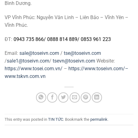
Bình Dương.
VP Vĩnh Phúc: Nguyễn Văn Linh – Liên Bảo – Vĩnh Yên –
Vĩnh Phúc.
ĐT:
0943 735 866
/
0888 814 889
/
0853 961 223
Email:
sale@toseivn.com
/
tse@toseivn.com
/
sale1@toseivn.com
/
tsevn@toseivn.com
Website:
https://www.tosei.com.vn/
–
https://www.toseivn.com/–
www.tskvn.com.vn
This entry was posted in
TIN TỨC
. Bookmark the
permalink
.